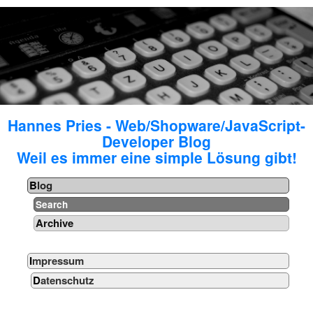
Hannes Pries - Web/Shopware/JavaScript-
Developer Blog
Weil es immer eine simple Lösung gibt!
Blog
Search
Archive
Impressum
Datenschutz