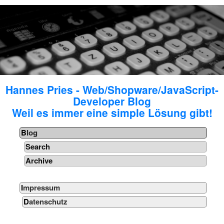
Hannes Pries - Web/Shopware/JavaScript-
Developer Blog
Weil es immer eine simple Lösung gibt!
Blog
Search
Archive
Impressum
Datenschutz