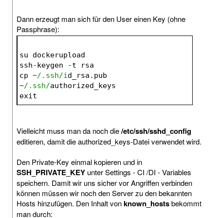
Dann erzeugt man sich für den User einen Key (ohne
Passphrase):
su dockerupload
ssh-keygen -t rsa
cp ~
/.ssh/i
d_rsa.pub 
~
/.ssh/
authorized_keys
exit
Vielleicht muss man da noch die
/etc/ssh/sshd_config
editieren, damit die authorized_keys-Datei verwendet wird.
Den Private-Key einmal kopieren und in
SSH_PRIVATE_KEY
unter Settings - CI /DI - Variables
speichern. Damit wir uns sicher vor Angriffen verbinden
können müssen wir noch den Server zu den bekannten
Hosts hinzufügen. Den Inhalt von
known_hosts
bekommt
man durch: