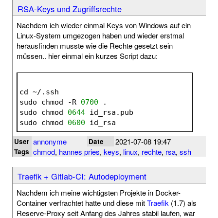
RSA-Keys und Zugriffsrechte
Nachdem ich wieder einmal Keys von Windows auf ein
Linux-System umgezogen haben und wieder erstmal
herausfinden musste wie die Rechte gesetzt sein
müssen.. hier einmal ein kurzes Script dazu:
cd ~/.ssh
sudo chmod -R 
0700
 .
sudo chmod 
0644
 id_rsa.pub
sudo chmod 
0600
 id_rsa
annonyme
2021-07-08 19:47
User
Date
chmod
,
hannes pries
,
keys
,
linux
,
rechte
,
rsa
,
ssh
Tags
Traefik + Gitlab-CI: Autodeployment
Nachdem ich meine wichtigsten Projekte in Docker-
Container verfrachtet hatte und diese mit
Traefik
(1.7) als
Reserve-Proxy seit Anfang des Jahres stabil laufen, war