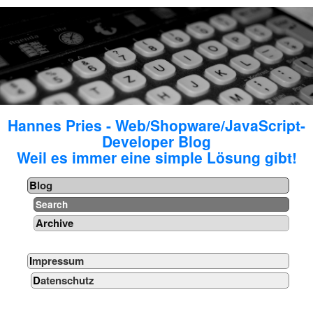
Hannes Pries - Web/Shopware/JavaScript-
Developer Blog
Weil es immer eine simple Lösung gibt!
Blog
Search
Archive
Impressum
Datenschutz