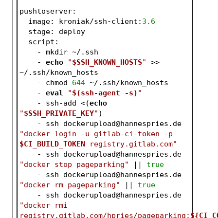
pushtoserver:
  image: kroniak/ssh-client:
3.6
  stage: deploy
  script:
    - mkdir ~/.ssh
    - 
echo
"
$SSH_KNOWN_HOSTS
"
 >> 
~/.ssh/known_hosts
    - chmod 
644
 ~/.ssh/known_hosts
    - 
eval
"
$(ssh-agent -s)
"
    - ssh-add <(
echo
"
$SSH_PRIVATE_KEY
"
)
    - ssh dockerupload@hannespries.de 
"docker login -u gitlab-ci-token -p 
$CI_BUILD_TOKEN
 registry.gitlab.com"
    - ssh dockerupload@hannespries.de 
"docker stop pageparking"
 || 
true
    - ssh dockerupload@hannespries.de 
"docker rm pageparking"
 || 
true
    - ssh dockerupload@hannespries.de 
"docker rmi 
registry.gitlab.com/hpries/pageparking:
${CI_C