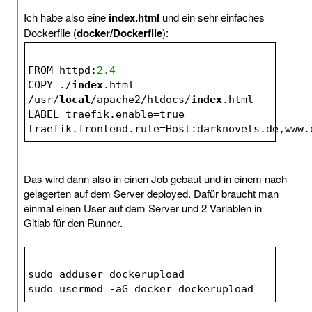
Ich habe also eine
index.html
und ein sehr einfaches
Dockerfile (
docker/Dockerfile
):
FROM httpd:
2.4
COPY ./
index
.html 
/usr/
local
/apache2/htdocs/
index
.html
LABEL traefik.enable=true 
traefik.frontend.rule=Host:darknovels.de,www.
Das wird dann also in einen Job gebaut und in einem nach
gelagerten auf dem Server deployed. Dafür braucht man
einmal einen User auf dem Server und 2 Variablen in
Gitlab für den Runner.
sudo adduser dockerupload
sudo usermod 
-a
G docker dockerupload