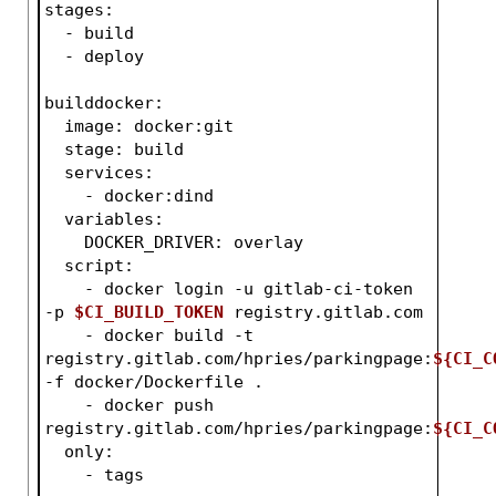
stages:
  - build
  - deploy
builddocker:
  image: docker:git
  stage: build
  services:
    - docker:dind
  variables:
    DOCKER_DRIVER: overlay
  script:
    - docker login -u gitlab-ci-token 
-p 
$CI_BUILD_TOKEN
 registry.gitlab.com
    - docker build -t 
registry.gitlab.com/hpries/parkingpage:
${CI_C
-f
 docker/Dockerfile .
    - docker push 
registry.gitlab.com/hpries/parkingpage:
${CI_C
  only:
    - tags