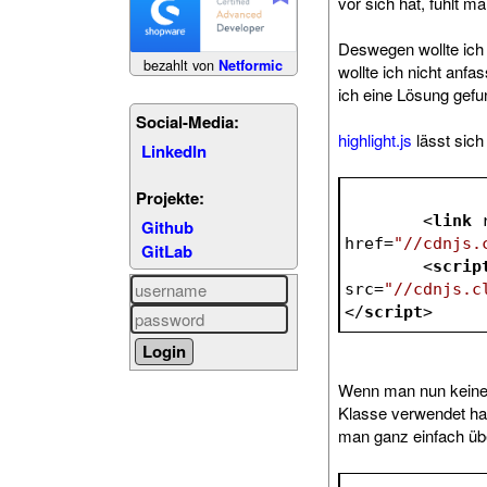
vor sich hat, fühlt m
Deswegen wollte ich
bezahlt von
Netformic
wollte ich nicht anfa
ich eine Lösung gefu
Social-Media:
highlight.js
lässt sich
LinkedIn
Projekte:
<
link
Github
href
=
"//cdnjs.
GitLab
<
scrip
src
=
"//cdnjs.c
</
script
>
Wenn man nun keine 
Klasse verwendet hat
man ganz einfach üb