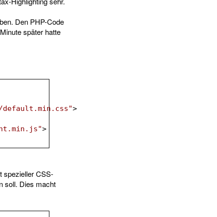
tax-Highlighting sehr.
haben. Den PHP-Code
 Minute später hatte
/default.min.css"
>
ht.min.js"
>
 spezieller CSS-
 soll. Dies macht