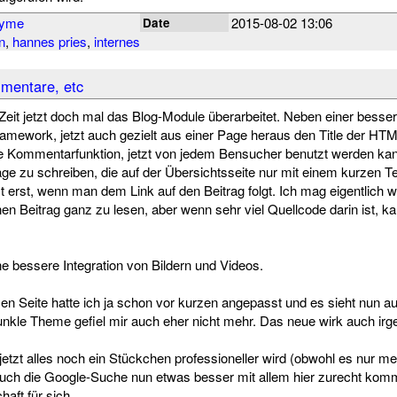
nyme
2015-08-02 13:06
Date
n
,
hannes pries
,
internes
mentare, etc
 Zeit jetzt doch mal das Blog-Module überarbeitet. Neben einer bess
ramework, jetzt auch gezielt aus einer Page heraus den Title der HTM
ine Kommentarfunktion, jetzt von jedem Bensucher benutzt werden kan
räge zu schreiben, die auf der Übersichtsseite nur mit einem kurzen 
 erst, wenn man dem Link auf den Beitrag folgt. Ich mag eigentlich 
en Beitrag ganz zu lesen, aber wenn sehr viel Quellcode darin ist, k
ne bessere Integration von Bildern und Videos.
n Seite hatte ich ja schon vor kurzen angepasst und es sieht nun 
dunkle Theme gefiel mir auch eher nicht mehr. Das neue wirk auch irg
jetzt alles noch ein Stückchen professioneller wird (obwohl es nur me
uch die Google-Suche nun etwas besser mit allem hier zurecht komm
aft für sich.