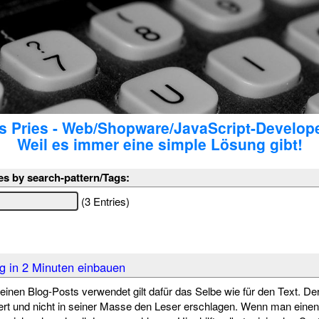
 Pries - Web/Shopware/JavaScript-Develop
Weil es immer eine simple Lösung gibt!
es by search-pattern/Tags:
(3 Entries)
ng in 2 Minuten einbauen
nen Blog-Posts verwendet gilt dafür das Selbe wie für den Text. D
riert und nicht in seiner Masse den Leser erschlagen. Wenn man ein