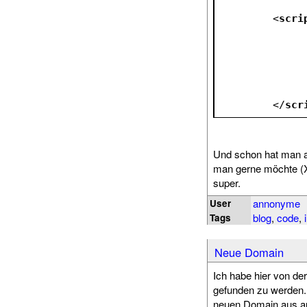
<
scri
</
scr
Und schon hat man al
man gerne möchte (XM
super.
annonyme
User
blog
,
code
,
Tags
Neue Domain
Ich habe hier von d
gefunden zu werden. 
neuen Domain aus au