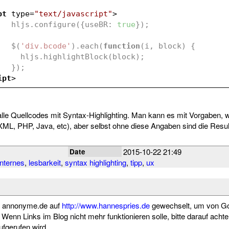
pt
type
=
"text/javascript"
>
		 hljs.configure({useBR: 
true
});
		 $(
'div.bcode'
).each(
function
(
i, block
) 
{
		   hljs.highlightBlock(block);
		 });
ipt
>
le Quellcodes mit Syntax-Highlighting. Man kann es mit Vorgaben, w
L, PHP, Java, etc), aber selbst ohne diese Angaben sind die Result
2015-10-22 21:49
Date
internes
,
lesbarkeit
,
syntax highlighting
,
tipp
,
ux
er annonyme.de auf
http://www.hannespries.de
gewechselt, um von Go
Wenn Links im Blog nicht mehr funktionieren solle, bitte darauf achte
fgerufen wird.