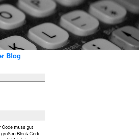
er Blog
er Code muss gut
en großen Block Code