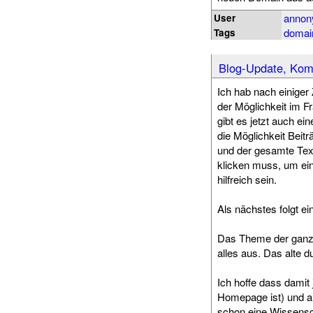
anno
User
domai
Tags
Blog-Update, Kom
Ich hab nach einiger
der Möglichkeit im F
gibt es jetzt auch e
die Möglichkeit Beit
und der gesamte Text
klicken muss, um ein
hilfreich sein.
Als nächstes folgt ei
Das Theme der ganze
alles aus. Das alte 
Ich hoffe dass damit 
Homepage ist) und a
schon eine Wissensch