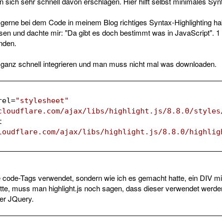
an sich sehr schnell davon erschlagen. Hier hilft selbst minimales Syn
 gerne bei dem Code in meinem Blog richtiges Syntax-Highlighting 
ssen und dachte mir: "Da gibt es doch bestimmt was in JavaScript". 1
nden.
 ganz schnell integrieren und man muss nicht mal was downloaden.
rel
=
"stylesheet"
cloudflare.com/ajax/libs/highlight.js/8.8.0/styles
t
loudflare.com/ajax/libs/highlight.js/8.8.0/highlig
code-Tags verwendet, sondern wie ich es gemacht hatte, ein DIV mit
te, muss man highlight.js noch sagen, dass dieser verwendet werden
er JQuery.