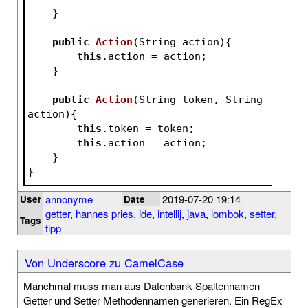
    }
public
Action
(String action)
{
this
.action = action;
    }
public
Action
(String token, String 
action)
{
this
.token = token;
this
.action = action;
    }
}
annonyme
2019-07-20 19:14
User
Date
getter
,
hannes pries
,
ide
,
intellij
,
java
,
lombok
,
setter
,
Tags
tipp
Von Underscore zu CamelCase
Manchmal muss man aus Datenbank Spaltennamen
Getter und Setter Methodennamen generieren. Ein RegEx