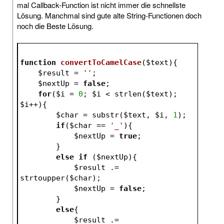
mal Callback-Function ist nicht immer die schnellste
Lösung. Manchmal sind gute alte String-Functionen doch
noch die Beste Lösung.
function
convertToCamelCase
(
$text
)
{
$result
 = 
''
;
$nextUp
 = 
false
;
for
(
$i
 = 
0
; 
$i
 < strlen(
$text
); 
$i
++){
$char
 = substr(
$text
, 
$i
, 
1
);
if
(
$char
 == 
'_'
){
$nextUp
 = 
true
;
        }
else
if
 (
$nextUp
){
$result
 .= 
strtoupper(
$char
);
$nextUp
 = 
false
;
        }
else
{
$result
 .= 