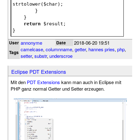
strtolower(
$char
);
        }
    }
return
$result
;
}
annonyme
2018-06-20 19:51
User
Date
camelcase
,
columnname
,
getter
,
hannes pries
,
php
,
Tags
setter
,
substr
,
underscroe
Eclipse PDT Extensions
Mit den
PDT Extensions
kann man auch in Eclipse mit
PHP ganz normal Getter und Setter erzeugen.