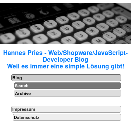
Hannes Pries - Web/Shopware/JavaScript-
Developer Blog
Weil es immer eine simple Lösung gibt!
Blog
Search
Archive
Impressum
Datenschutz