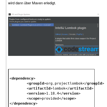
wird dann über Maven erledigt.
<
dependency
>
<
groupId
>
org.projectlombok
</
groupId
>
<
artifactId
>
lombok
</
artifactId
>
<
version
>
1.18.4
</
version
>
<
scope
>
provided
</
scope
>
</
dependency
>