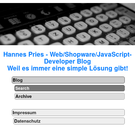
Hannes Pries - Web/Shopware/JavaScript-
Developer Blog
Weil es immer eine simple Lösung gibt!
Blog
Search
Archive
Impressum
Datenschutz