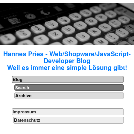
Hannes Pries - Web/Shopware/JavaScript-
Developer Blog
Weil es immer eine simple Lösung gibt!
Blog
Search
Archive
Impressum
Datenschutz