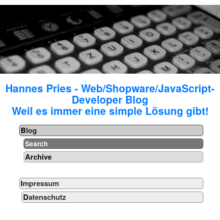
Hannes Pries - Web/Shopware/JavaScript-
Developer Blog
Weil es immer eine simple Lösung gibt!
Blog
Search
Archive
Impressum
Datenschutz