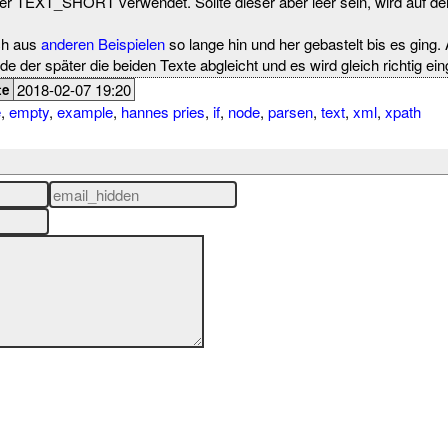
 der TEXT_SHORT verwendet. Sollte dieser aber leer sein, wird au
ch aus
anderen Beispielen
so lange hin und her gebastelt bis es ging.
e der später die beiden Texte abgleicht und es wird gleich richtig ei
2018-02-07 19:20
te
e
,
empty
,
example
,
hannes pries
,
if
,
node
,
parsen
,
text
,
xml
,
xpath