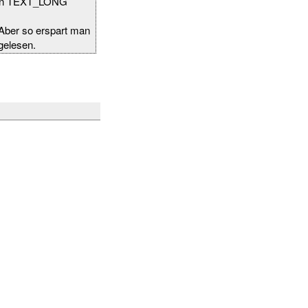
f den TEXT_LONG
 Aber so erspart man
ngelesen.