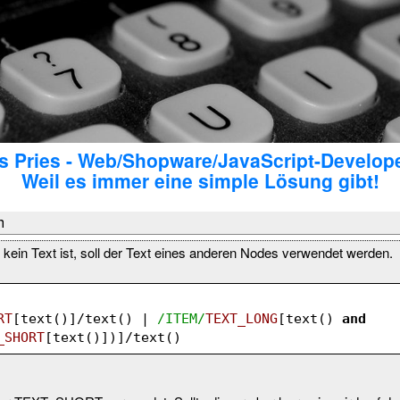
 Pries - Web/Shopware/JavaScript-Develop
Weil es immer eine simple Lösung gibt!
h
ein Text ist, soll der Text eines anderen Nodes verwendet werden.
RT
[text()]/text() | 
/ITEM/
TEXT_LONG
[text() 
and
_SHORT
[text()])]/text()