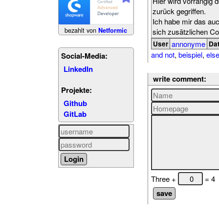
Hier wird vorrangig
zurück gegriffen.
Ich habe mir das au
bezahlt von
Netformic
sich zusätzlichen Cod
annonyme
User
Da
and not
,
beispiel
,
els
Social-Media:
LinkedIn
write comment:
Projekte:
Github
GitLab
Three +
= 4