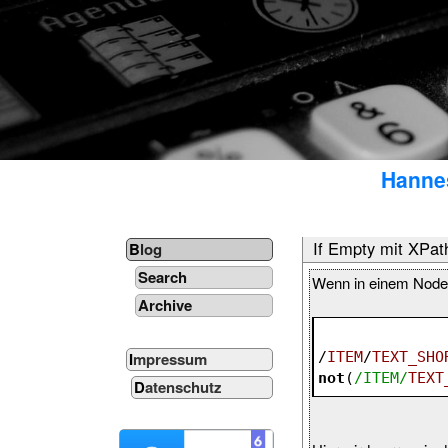
Hannes
If Empty mit XPat
Blog
Search
Wenn in einem Node k
Archive
/
ITEM
/
TEXT_SHO
Impressum
not
(
/ITEM/
TEXT
Datenschutz