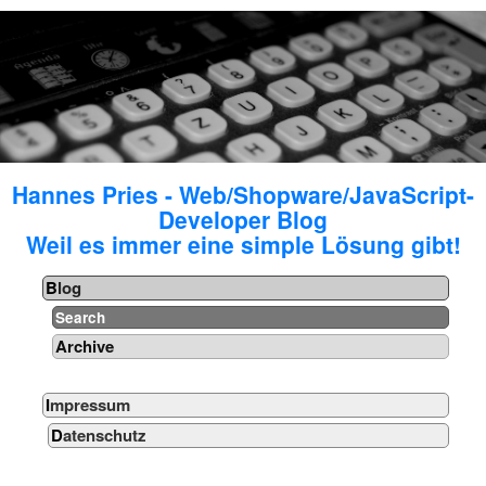
Hannes Pries - Web/Shopware/JavaScript-
Developer Blog
Weil es immer eine simple Lösung gibt!
Blog
Search
Archive
Impressum
Datenschutz