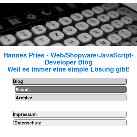
Hannes Pries - Web/Shopware/JavaScript-
Developer Blog
Weil es immer eine simple Lösung gibt!
Blog
Search
Archive
Impressum
Datenschutz