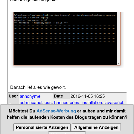
Danach lief alles wie gewollt.
annonyme
2016-11-05 16:25
User
Date
adminpanel
,
css
,
hannes pries
,
installation
,
javascript
,
Tags
magento 2
,
problem
,
static
,
tipp
,
xampp
Möchtest Du
AdSense-Werbung
erlauben und mir damit
helfen die laufenden Kosten des Blogs tragen zu können?
Personalisierte Anzeigen
Allgemeine Anzeigen