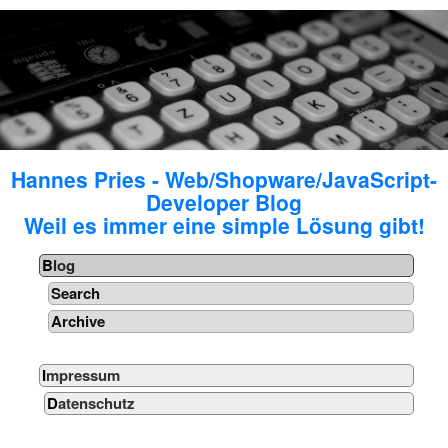
Hannes Pries - Web/Shopware/JavaScript-
Developer Blog
Weil es immer eine simple Lösung gibt!
Blog
Search
Archive
Impressum
Datenschutz