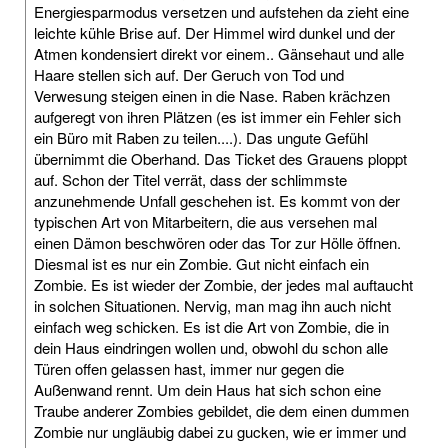
Energiesparmodus versetzen und aufstehen da zieht eine
leichte kühle Brise auf. Der Himmel wird dunkel und der
Atmen kondensiert direkt vor einem.. Gänsehaut und alle
Haare stellen sich auf. Der Geruch von Tod und
Verwesung steigen einen in die Nase. Raben krächzen
aufgeregt von ihren Plätzen (es ist immer ein Fehler sich
ein Büro mit Raben zu teilen....). Das ungute Gefühl
übernimmt die Oberhand. Das Ticket des Grauens ploppt
auf. Schon der Titel verrät, dass der schlimmste
anzunehmende Unfall geschehen ist. Es kommt von der
typischen Art von Mitarbeitern, die aus versehen mal
einen Dämon beschwören oder das Tor zur Hölle öffnen.
Diesmal ist es nur ein Zombie. Gut nicht einfach ein
Zombie. Es ist wieder der Zombie, der jedes mal auftaucht
in solchen Situationen. Nervig, man mag ihn auch nicht
einfach weg schicken. Es ist die Art von Zombie, die in
dein Haus eindringen wollen und, obwohl du schon alle
Türen offen gelassen hast, immer nur gegen die
Außenwand rennt. Um dein Haus hat sich schon eine
Traube anderer Zombies gebildet, die dem einen dummen
Zombie nur ungläubig dabei zu gucken, wie er immer und