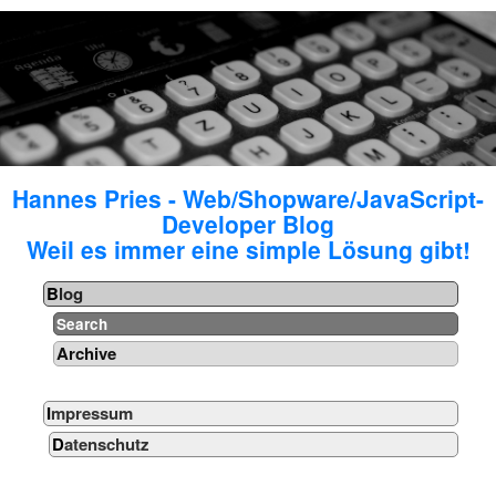
Hannes Pries - Web/Shopware/JavaScript-
Developer Blog
Weil es immer eine simple Lösung gibt!
Blog
Search
Archive
Impressum
Datenschutz