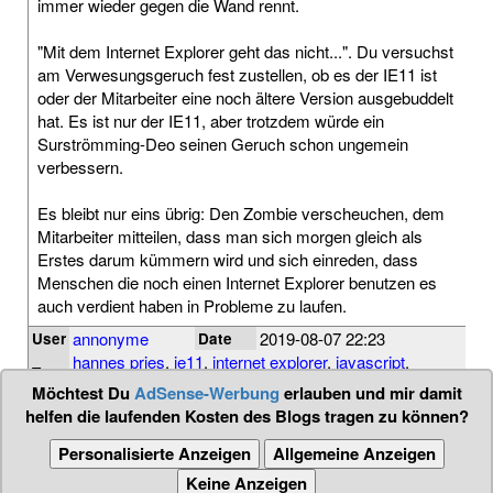
immer wieder gegen die Wand rennt.
"Mit dem Internet Explorer geht das nicht...". Du versuchst
am Verwesungsgeruch fest zustellen, ob es der IE11 ist
oder der Mitarbeiter eine noch ältere Version ausgebuddelt
hat. Es ist nur der IE11, aber trotzdem würde ein
Surströmming-Deo seinen Geruch schon ungemein
verbessern.
Es bleibt nur eins übrig: Den Zombie verscheuchen, dem
Mitarbeiter mitteilen, dass man sich morgen gleich als
Erstes darum kümmern wird und sich einreden, dass
Menschen die noch einen Internet Explorer benutzen es
auch verdient haben in Probleme zu laufen.
annonyme
2019-08-07 22:23
User
Date
hannes pries
,
ie11
,
internet explorer
,
javascript
,
Tags
zombies
Möchtest Du
AdSense-Werbung
erlauben und mir damit
helfen die laufenden Kosten des Blogs tragen zu können?
Personalisierte Anzeigen
Allgemeine Anzeigen
Keine Anzeigen