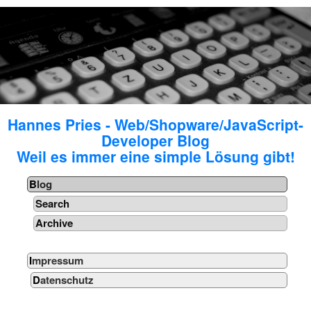
Hannes Pries - Web/Shopware/JavaScript-
Developer Blog
Weil es immer eine simple Lösung gibt!
Blog
Search
Archive
Impressum
Datenschutz