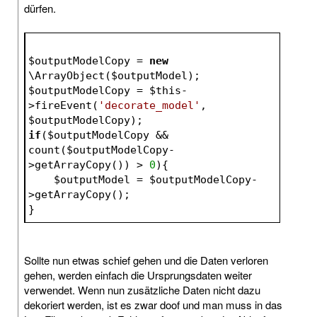
dürfen.
$outputModelCopy
 = 
new
\ArrayObject(
$outputModel
);
$outputModelCopy
 = 
$this
-
>fireEvent(
'decorate_model'
, 
$outputModelCopy
);
if
(
$outputModelCopy
 && 
count(
$outputModelCopy
-
>getArrayCopy()) > 
0
){
$outputModel
 = 
$outputModelCopy
-
>getArrayCopy();
}
Sollte nun etwas schief gehen und die Daten verloren
gehen, werden einfach die Ursprungsdaten weiter
verwendet. Wenn nun zusätzliche Daten nicht dazu
dekoriert werden, ist es zwar doof und man muss in das