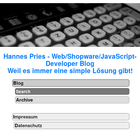
Hannes Pries - Web/Shopware/JavaScript-
Developer Blog
Weil es immer eine simple Lösung gibt!
Blog
Search
Archive
Impressum
Datenschutz