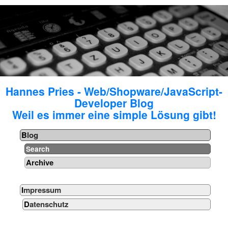
Hannes Pries - Web/Shopware/JavaScript-
Developer Blog
Weil es immer eine simple Lösung gibt!
Blog
Search
Archive
Impressum
Datenschutz