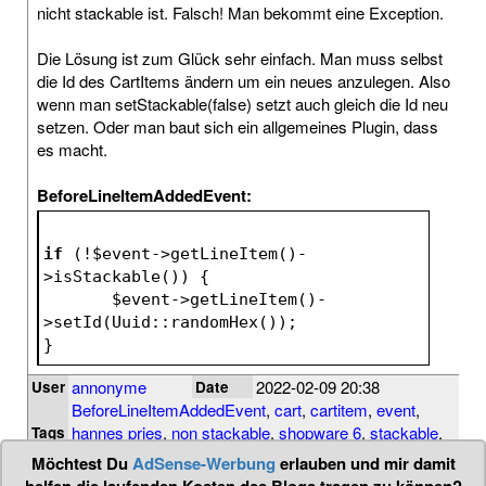
nicht stackable ist. Falsch! Man bekommt eine Exception.
Die Lösung ist zum Glück sehr einfach. Man muss selbst
die Id des CartItems ändern um ein neues anzulegen. Also
wenn man setStackable(false) setzt auch gleich die Id neu
setzen. Oder man baut sich ein allgemeines Plugin, dass
es macht.
BeforeLineItemAddedEvent:
if
 (!
$event
->getLineItem()-
>isStackable()) {
$event
->getLineItem()-
>setId(Uuid::randomHex());
}
annonyme
2022-02-09 20:38
User
Date
BeforeLineItemAddedEvent
,
cart
,
cartitem
,
event
,
hannes pries
,
non stackable
,
shopware 6
,
stackable
,
Tags
tipp
,
uuid
,
warenkorb
Möchtest Du
AdSense-Werbung
erlauben und mir damit