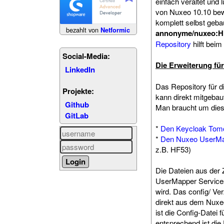
einfach veraltet und 
von Nuxeo 10.10 bew
komplett selbst geba
bezahlt von
Netformic
annonyme/nuxeo:H
Repository
hilft beim
Social-Media:
Die Erweiterung fü
LinkedIn
Das Repository für d
Projekte:
kann direkt mitgebau
Github
Man braucht um dies
GitLab
*
Den Keycloak Tomca
*
Den Nuxeo UserMa
z.B. HF53)
Die Dateien aus der
UserMapper Services 
wird. Das config/ Ve
direkt aus dem Nuxe
ist die Config-Datei
entsprechend ist di