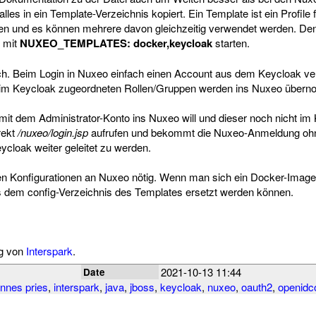
 alles in ein Template-Verzeichnis kopiert. Ein Template ist ein Profile
en und es können mehrere davon gleichzeitig verwendet werden. De
 mit
NUXEO_TEMPLATES: docker,keycloak
starten.
h. Beim Login in Nuxeo einfach einen Account aus dem Keycloak v
e im Keycloak zugeordneten Rollen/Gruppen werden ins Nuxeo über
t dem Administrator-Konto ins Nuxeo will und dieser noch nicht im 
rekt
/nuxeo/login.jsp
aufrufen und bekommt die Nuxeo-Anmeldung ohn
cloak weiter geleitet zu werden.
ren Konfigurationen an Nuxeo nötig. Wenn man sich ein Docker-Image
 dem config-Verzeichnis des Templates ersetzt werden können.
ng von
Interspark
.
2021-10-13 11:44
Date
nnes pries
,
interspark
,
java
,
jboss
,
keycloak
,
nuxeo
,
oauth2
,
openidc