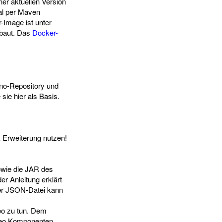
ner aktuellen Version
al per Maven
-Image ist unter
 baut. Das
Docker-
ono-Repository und
sie hier als Basis.
 Erweiterung nutzen!
owie die JAR des
er Anleitung erklärt
 der JSON-Datei kann
xeo zu tun. Dem
xeo Komponenten.