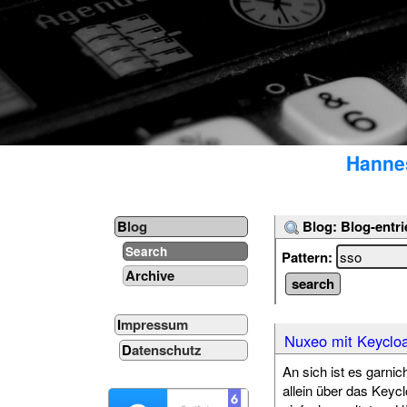
Hannes
Blog: Blog-entri
Blog
Search
Pattern:
Archive
Impressum
Nuxeo mit Keycloa
Datenschutz
An sich ist es garni
allein über das Keyc