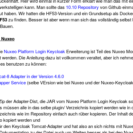
lückenhaft. Hier wird einmal in kurzer Form erklärt wie man das mit ei
erkstelligen kann. Man sollte das
10.10 Repository
von Github einm
ut haben. Wir hatten die HF53-Version und ein Grundsetup als Docker
F53
zu finden. Besser ist aber wenn man sich das vollständig selbst
 Bauen.
r Nuxeo
ie
Nuxeo Platform Login Keycloak
Erweiterung ist Teil des Nuxeo M
t werden. Die Anleitung dazu ist vollkommen veraltet, aber ich nehme 
es benutzen zu können:
t-8 Adapter in der Version 4.6.0
pper Service
(selbe VErsion wie bei Nuxeo und der Nuxeo-Keycloak
 Zip der Adapter-Dist, die JAR vom Nuxeo Platform Login Keycloak s
müssen alle in das selbe plugin/ Verzeichnis kopiert werden wie in d
rzeichnis wie im Repository einfach auch rüber kopieren. Der Inhalt
o kopiert werden und
 für den Keycloak Tomcat-Adapter und hat also an sich nichts mit Nu
e Dokumentation zu der Datei auch um Welten besser als bei den Nu