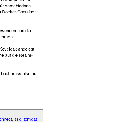
 für verschiedene
n Docker-Container
erwenden und der
nommen.
Keycloak angelegt
e auf die Realm-
 baut muss also nur
onnect
,
sso
,
tomcat