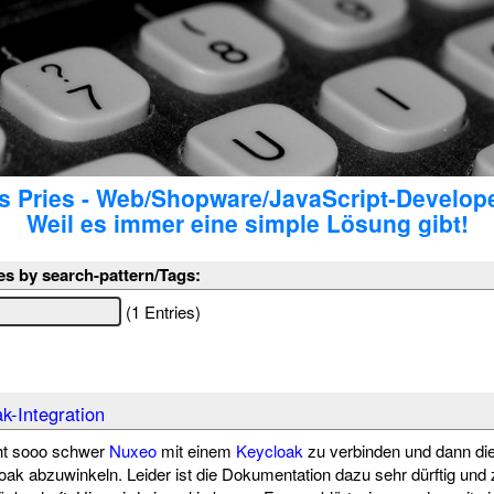
 Pries - Web/Shopware/JavaScript-Develop
Weil es immer eine simple Lösung gibt!
es by search-pattern/Tags:
(1 Entries)
k-Integration
cht sooo schwer
Nuxeo
mit einem
Keycloak
zu verbinden und dann di
loak abzuwinkeln. Leider ist die Dokumentation dazu sehr dürftig und 