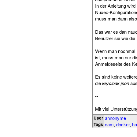
In der Anleitung wird
Nuxeo-Konfiguration
muss man dann also
Das war es dan nauc
Benutzer sie wie di
Wenn man nochmal mi
ist, muss man nur di
Anmeldeseite des Key
Es sind keine weite
die
keycloak.json
aus
--
Mit viel Unterstützu
annonyme
User
dam
,
docker
,
ha
Tags