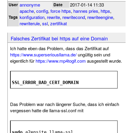
annonyme
2017-01-14 11:33
User
Date
apache
,
config
,
force https
,
hannes pries
,
https
,
konfiguration
,
rewrite
,
rewritecond
,
rewriteengine
,
Tags
rewriterule
,
ssl
,
zertifikat
Falsches Zertifikat bei https auf eine Domain
Ich hatte eben das Problem, dass das Zertifikat auf
https://www.superseriousllama.de/
ungültig sein und
eigentlich für
https://www.mp4togif.com
ausgestellt wurde.
SSL_ERROR_BAD_CERT_DOMAIN
Das Problem war nach längerer Suche, dass ich einfach
vergessen hatte die llama-ssl.conf mit
sudo
 a2ensite llama-ssl