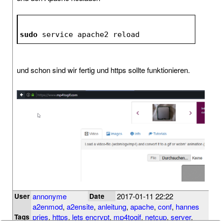
sudo
 service apache2 reload
und schon sind wir fertig und https sollte funktionieren.
annonyme
2017-01-11 22:22
User
Date
a2enmod
,
a2ensite
,
anleitung
,
apache
,
conf
,
hannes
pries
,
https
,
lets encrypt
,
mp4togif
,
netcup
,
server
,
Tags