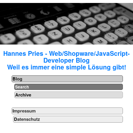
Hannes Pries - Web/Shopware/JavaScript-
Developer Blog
Weil es immer eine simple Lösung gibt!
Blog
Search
Archive
Impressum
Datenschutz