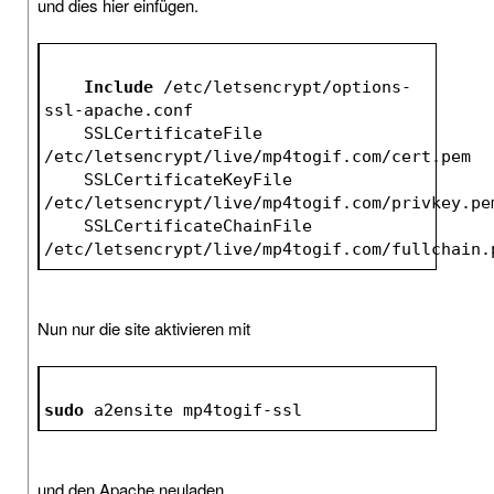
und dies hier einfügen.
Include
 /etc/letsencrypt/options-
ssl-apache.conf
    SSLCertificateFile 
/etc/letsencrypt/live/mp4togif.com/cert.pem
    SSLCertificateKeyFile 
/etc/letsencrypt/live/mp4togif.com/privkey.pe
    SSLCertificateChainFile 
/etc/letsencrypt/live/mp4togif.com/fullchain.
Nun nur die site aktivieren mit
sudo
 a2ensite mp4togif-ssl
und den Apache neuladen