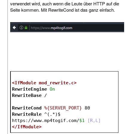
verwendet wird, auch wenn die Leute über HTTP auf die
Seite kommen. Mit RewriteCond ist das ganz einfach.
<IfModule mod_rewrite.c>
RewriteEngine
On
RewriteBase
 /
RewriteCond
%{SERVER_PORT}
 80 
RewriteRule
 ^(.*)$ 
https://www.mp4togif.com/
$1
 [R,L]
</IfModule>