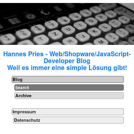
Hannes Pries - Web/Shopware/JavaScript-
Developer Blog
Weil es immer eine simple Lösung gibt!
Blog
Search
Archive
Impressum
Datenschutz