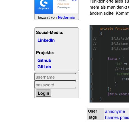
Funktionierte alles 
mehr als man denkt u
ändern sollte. Kommt
bezahlt von
Netformic
Social-Media:
LinkedIn
Projekte:
Github
GitLab
annonyme
User
hannes prie
Tags