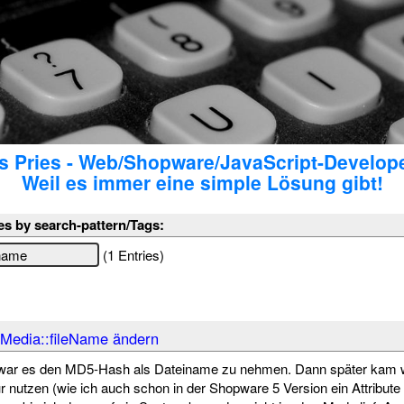
 Pries - Web/Shopware/JavaScript-Develop
Weil es immer eine simple Lösung gibt!
es by search-pattern/Tags:
(1 Entries)
 Media::fileName ändern
war es den MD5-Hash als Dateiname zu nehmen. Dann später kam wol
 nutzen (wie ich auch schon in der Shopware 5 Version ein Attribute 