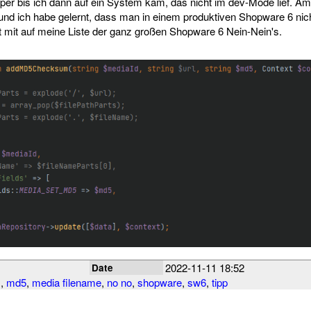
super bis ich dann auf ein System kam, das nicht im dev-Mode lief. A
nd ich habe gelernt, dass man in einem produktiven Shopware 6 nic
 mit auf meine Liste der ganz großen Shopware 6 Nein-Nein's.
2022-11-11 18:52
Date
s
,
md5
,
media filename
,
no no
,
shopware
,
sw6
,
tipp