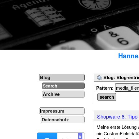
Hannes
Blog: Blog-entri
Blog
Search
Pattern:
Archive
Impressum
Shopware 6: Tipp
Datenschutz
Meine erste Lösung 
ein CustomField dafür