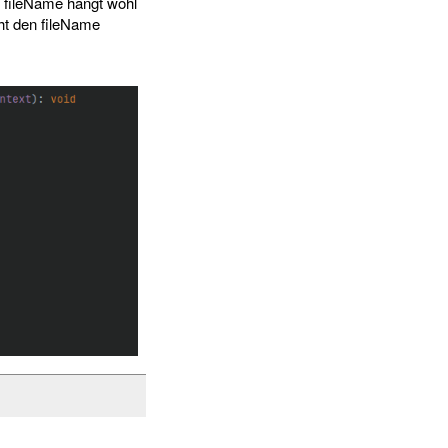
m fileName hängt wohl
ht den fileName