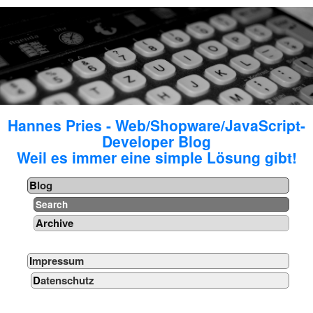
Hannes Pries - Web/Shopware/JavaScript-
Developer Blog
Weil es immer eine simple Lösung gibt!
Blog
Search
Archive
Impressum
Datenschutz