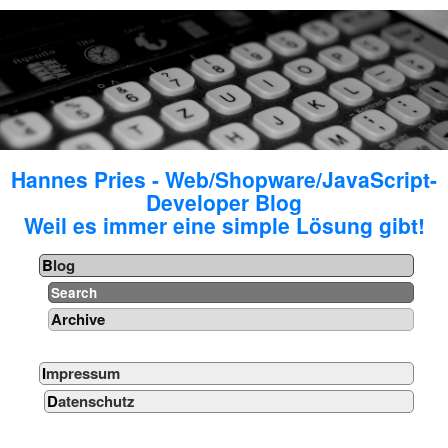
Hannes Pries - Web/Shopware/JavaScript-
Developer Blog
Weil es immer eine simple Lösung gibt!
Blog
Search
Archive
Impressum
Datenschutz