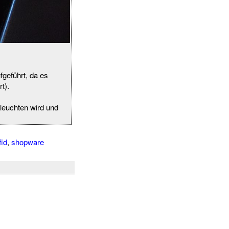
fgeführt, da es
t).
leuchten wird und
fid
,
shopware