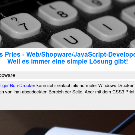
 Pries - Web/Shopware/JavaScript-Develop
Weil es immer eine simple Lösung gibt!
opware
tiger Bon-Drucker
kann sehr einfach als normaler Windows Drucker
en von ihm abgedeckten Bereich der Seite. Aber mit dem CSS3 Print-