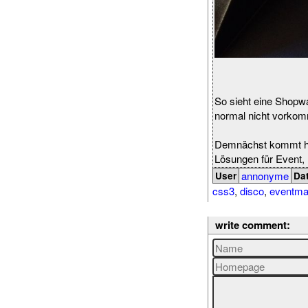
So sieht eine Shopwa
normal nicht vorkomm
Demnächst kommt hie
Lösungen für Event, 
annonyme
User
Da
css3
,
disco
,
eventm
write comment: