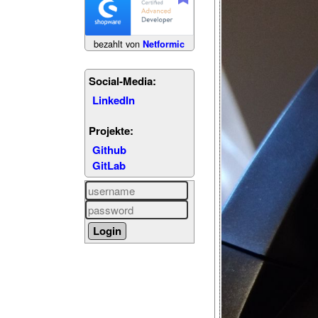
bezahlt von
Netformic
Social-Media:
LinkedIn
Projekte:
Github
GitLab