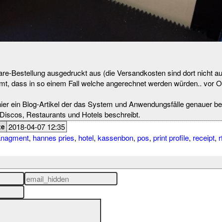
re-Bestellung ausgedruckt aus (die Versandkosten sind dort nicht au
t, dass in so einem Fall welche angerechnet werden würden.. vor Or
r ein Blog-Artikel der das System und Anwendungsfälle genauer be
Discos, Restaurants und Hotels beschreibt.
2018-04-07 12:35
te
anagment
,
hannes pries
,
hotel
,
kassenbon
,
pos
,
print profile
,
receipt
,
r