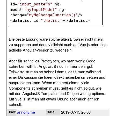
id
=
"input_pattern"
ng-
model
=
"myInputModel"
ng-
change
=
"myNgChangeFunction()"
/>
<
datalist
id
=
"thelist"
>
</
datalist
>
Die beste Lösung wäre solche alten Browser nicht mehr
zu supporten und dann vielleicht auch auf Vue.js oder eine
aktuelle Angular-Version zu wechseln.
Aber für schnelles Prototypen, wo man wenig Code
schreiben will, ist AngularJS noch immer sehr gut.
Teilweise ist man so schnell damit, dass man während
einer Diskussion die Ideen direkt nebenbei umsetzen und
ausprobieren kann. Wenn man erst einmal viele
Components schreiben muss, geht es nicht so gut, wie
mit den AngularJS Templates und Dingen wie ng-options.
Mit Vue.js ist man mit etwas Übung aber auch ähnlich
schnell.
annonyme
2019-07-15 20:03
User
Date