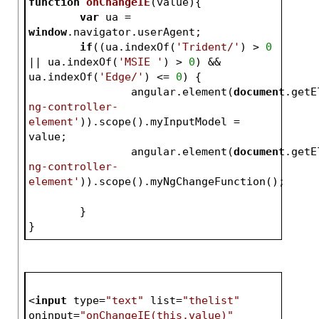
function
onChangeIE
(
value
)
{
var
 ua = 
window
.navigator.userAgent;
if
((ua.indexOf(
'Trident/'
) > 
0
|| ua.indexOf(
'MSIE '
) > 
0
) && 
ua.indexOf(
'Edge/'
) <= 
0
) {
		angular.element(
document
.getE
ng-controller-
element'
)).scope().myInputModel = 
value;
		angular.element(
document
.getE
ng-controller-
element'
)).scope().myNgChangeFunction();
	}
}
<
input
type
=
"text"
list
=
"thelist"
oninput
=
"onChangeIE(this.value)"