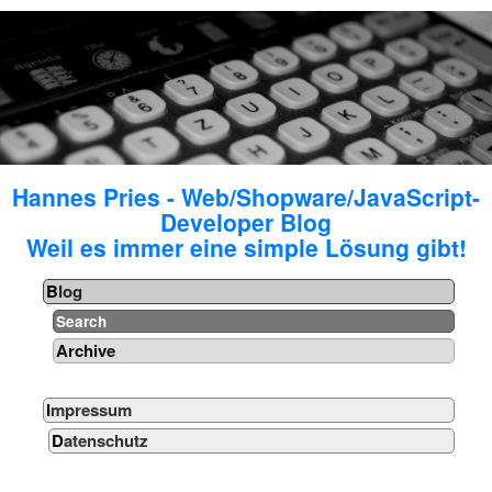
Hannes Pries - Web/Shopware/JavaScript-
Developer Blog
Weil es immer eine simple Lösung gibt!
Blog
Search
Archive
Impressum
Datenschutz