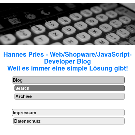
Hannes Pries - Web/Shopware/JavaScript-
Developer Blog
Weil es immer eine simple Lösung gibt!
Blog
Search
Archive
Impressum
Datenschutz