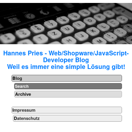
Hannes Pries - Web/Shopware/JavaScript-
Developer Blog
Weil es immer eine simple Lösung gibt!
Blog
Search
Archive
Impressum
Datenschutz