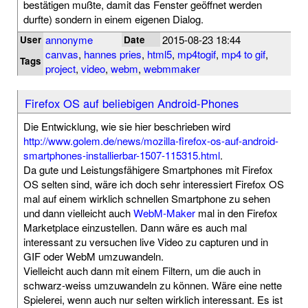
bestätigen mußte, damit das Fenster geöffnet werden
durfte) sondern in einem eigenen Dialog.
annonyme
2015-08-23 18:44
User
Date
canvas
,
hannes pries
,
html5
,
mp4togif
,
mp4 to gif
,
Tags
project
,
video
,
webm
,
webmmaker
Firefox OS auf beliebigen Android-Phones
Die Entwicklung, wie sie hier beschrieben wird
http://www.golem.de/news/mozilla-firefox-os-auf-android-
smartphones-installierbar-1507-115315.html
.
Da gute und Leistungsfähigere Smartphones mit Firefox
OS selten sind, wäre ich doch sehr interessiert Firefox OS
mal auf einem wirklich schnellen Smartphone zu sehen
und dann vielleicht auch
WebM-Maker
mal in den Firefox
Marketplace einzustellen. Dann wäre es auch mal
interessant zu versuchen live Video zu capturen und in
GIF oder WebM umzuwandeln.
Vielleicht auch dann mit einem Filtern, um die auch in
schwarz-weiss umzuwandeln zu können. Wäre eine nette
Spielerei, wenn auch nur selten wirklich interessant. Es ist