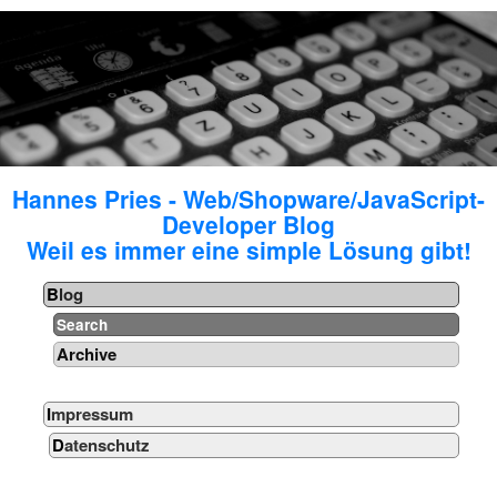
Hannes Pries - Web/Shopware/JavaScript-
Developer Blog
Weil es immer eine simple Lösung gibt!
Blog
Search
Archive
Impressum
Datenschutz