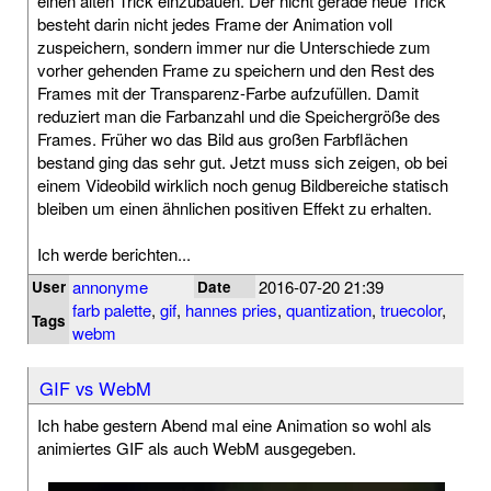
einen alten Trick einzubauen. Der nicht gerade neue Trick
besteht darin nicht jedes Frame der Animation voll
zuspeichern, sondern immer nur die Unterschiede zum
vorher gehenden Frame zu speichern und den Rest des
Frames mit der Transparenz-Farbe aufzufüllen. Damit
reduziert man die Farbanzahl und die Speichergröße des
Frames. Früher wo das Bild aus großen Farbflächen
bestand ging das sehr gut. Jetzt muss sich zeigen, ob bei
einem Videobild wirklich noch genug Bildbereiche statisch
bleiben um einen ähnlichen positiven Effekt zu erhalten.
Ich werde berichten...
annonyme
2016-07-20 21:39
User
Date
farb palette
,
gif
,
hannes pries
,
quantization
,
truecolor
,
Tags
webm
GIF vs WebM
Ich habe gestern Abend mal eine Animation so wohl als
animiertes GIF als auch WebM ausgegeben.