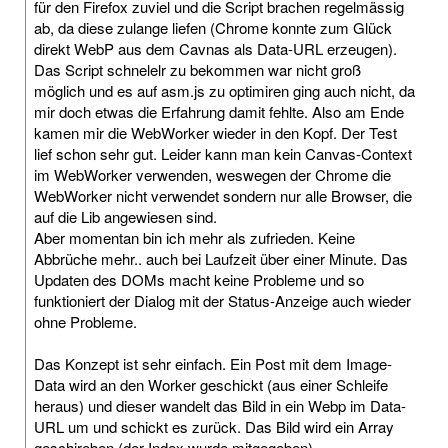
für den Firefox zuviel und die Script brachen regelmässig
ab, da diese zulange liefen (Chrome konnte zum Glück
direkt WebP aus dem Cavnas als Data-URL erzeugen).
Das Script schnelelr zu bekommen war nicht groß
möglich und es auf asm.js zu optimiren ging auch nicht, da
mir doch etwas die Erfahrung damit fehlte. Also am Ende
kamen mir die WebWorker wieder in den Kopf. Der Test
lief schon sehr gut. Leider kann man kein Canvas-Context
im WebWorker verwenden, weswegen der Chrome die
WebWorker nicht verwendet sondern nur alle Browser, die
auf die Lib angewiesen sind.
Aber momentan bin ich mehr als zufrieden. Keine
Abbrüche mehr.. auch bei Laufzeit über einer Minute. Das
Updaten des DOMs macht keine Probleme und so
funktioniert der Dialog mit der Status-Anzeige auch wieder
ohne Probleme.
Das Konzept ist sehr einfach. Ein Post mit dem Image-
Data wird an den Worker geschickt (aus einer Schleife
heraus) und dieser wandelt das Bild in ein Webp im Data-
URL um und schickt es zurück. Das Bild wird ein Array
geschireben (der Index wurde mitgegeben).