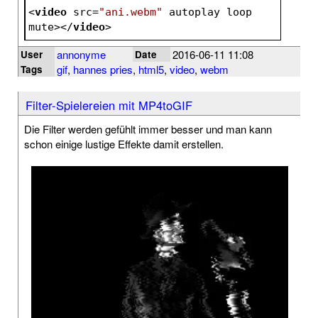
<
video
src
=
"ani.webm"
autoplay
loop
mute
>
</
video
>
annonyme
2016-06-11 11:08
User
Date
gif
,
hannes pries
,
html5
,
video
,
webm
Tags
Filter-Spielereien mit MP4toGIF
Die Filter werden gefühlt immer besser und man kann
schon einige lustige Effekte damit erstellen.