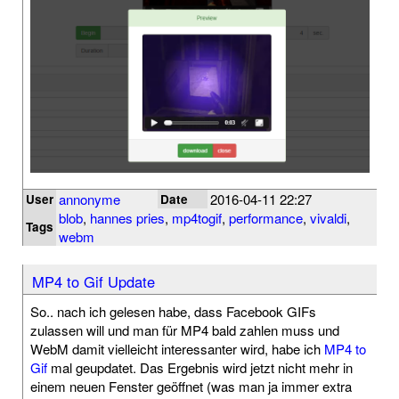
annonyme
2016-04-11 22:27
User
Date
blob
,
hannes pries
,
mp4togif
,
performance
,
vivaldi
,
Tags
webm
MP4 to Gif Update
So.. nach ich gelesen habe, dass Facebook GIFs
zulassen will und man für MP4 bald zahlen muss und
WebM damit vielleicht interessanter wird, habe ich
MP4 to
Gif
mal geupdatet. Das Ergebnis wird jetzt nicht mehr in
einem neuen Fenster geöffnet (was man ja immer extra