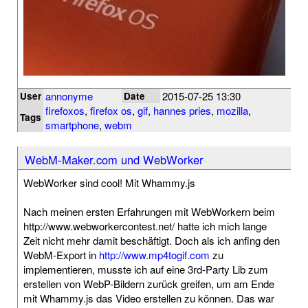
annonyme
2015-07-25 13:30
User
Date
firefoxos
,
firefox os
,
gif
,
hannes pries
,
mozilla
,
Tags
smartphone
,
webm
WebM-Maker.com und WebWorker
WebWorker sind cool! Mit Whammy.js
Nach meinen ersten Erfahrungen mit WebWorkern beim
http://www.webworkercontest.net/ hatte ich mich lange
Zeit nicht mehr damit beschäftigt. Doch als ich anfing den
WebM-Export in
http://www.mp4togif.com
zu
implementieren, musste ich auf eine 3rd-Party Lib zum
erstellen von WebP-Bildern zurück greifen, um am Ende
mit Whammy.js das Video erstellen zu können. Das war