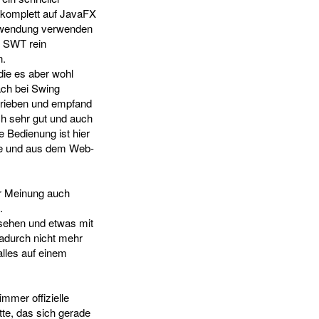
 komplett auf JavaFX
Anwendung verwenden
n SWT rein
n.
die es aber wohl
ach bei Swing
hrieben und empfand
ch sehr gut und auch
e Bedienung ist hier
tte und aus dem Web-
er Meinung auch
.
esehen und etwas mit
adurch nicht mehr
lles auf einem
mmer offizielle
te, das sich gerade