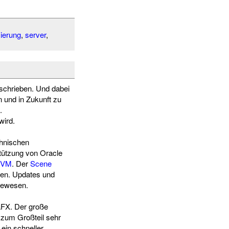
ierung
,
server
,
chrieben. Und dabei
 und in Zukunft zu
.
wird.
chnischen
stützung von Oracle
oVM
. Der
Scene
ngen. Updates und
gewesen.
aFX. Der große
 zum Großteil sehr
ein schneller