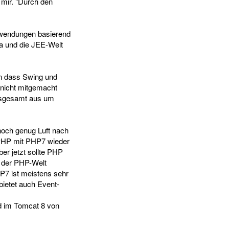
 mir. "Durch den
Anwendungen basierend
va und die JEE-Welt
an dass Swing und
 nicht mitgemacht
insgesamt aus um
noch genug Luft nach
 PHP mit PHP7 wieder
er jetzt sollte PHP
n der PHP-Welt
P7 ist meistens sehr
ietet auch Event-
d im Tomcat 8 von