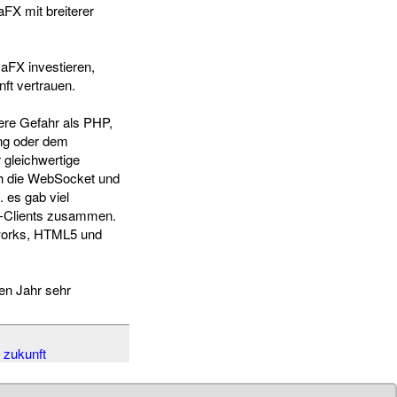
aFX mit breiterer
vaFX investieren,
ft vertrauen.
ßere Gefahr als PHP,
ing oder dem
 gleichwertige
ch die WebSocket und
 es gab viel
op-Clients zusammen.
eworks, HTML5 und
en Jahr sehr
,
zukunft