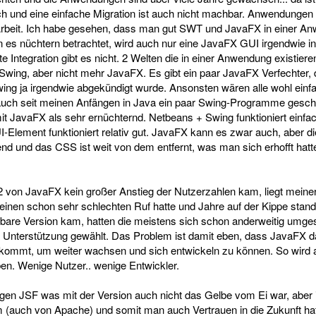
ch und eine einfache Migration ist auch nicht machbar. Anwendungen
l Arbeit. Ich habe gesehen, dass man gut SWT und JavaFX in einer 
es nüchtern betrachtet, wird auch nur eine JavaFX GUI irgendwie i
e Integration gibt es nicht. 2 Welten die in einer Anwendung existiere
 Swing, aber nicht mehr JavaFX. Es gibt ein paar JavaFX Verfechter, 
Swing ja irgendwie abgekündigt wurde. Ansonsten wären alle wohl einf
 auch seit meinen Anfängen in Java ein paar Swing-Programme gesc
it JavaFX als sehr ernüchternd. Netbeans + Swing funktioniert einfa
-Element funktioniert relativ gut. JavaFX kann es zwar auch, aber di
end und das CSS ist weit von dem entfernt, was man sich erhofft ha
2 von JavaFX kein großer Anstieg der Nutzerzahlen kam, liegt mein
inen schon sehr schlechten Ruf hatte und Jahre auf der Kippe stand
hbare Version kam, hatten die meistens sich schon anderweitig umg
r Unterstützung gewählt. Das Problem ist damit eben, dass JavaFX d
ekommt, um weiter wachsen und sich entwickeln zu können. So wird a
ben. Wenige Nutzer.. wenige Entwickler.
en JSF was mit der Version auch nicht das Gelbe vom Ei war, aber i
(auch von Apache) und somit man auch Vertrauen in die Zukunft hat