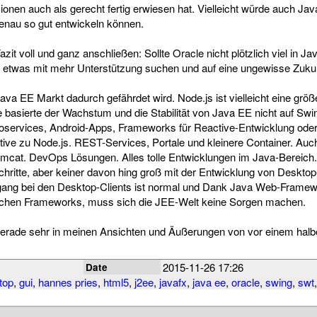
onen auch als gerecht fertig erwiesen hat. Vielleicht würde auch Jav
enau so gut entwickeln können.
it voll und ganz anschließen: Sollte Oracle nicht plötzlich viel in Ja
ch etwas mit mehr Unterstützung suchen und auf eine ungewisse Zukun
ava EE Markt dadurch gefährdet wird. Node.js ist vielleicht eine grö
re basierte der Wachstum und die Stabilität von Java EE nicht auf Sw
oservices, Android-Apps, Frameworks für Reactive-Entwicklung oder
tive zu Node.js. REST-Services, Portale und kleinere Container. Au
cat. DevOps Lösungen. Alles tolle Entwicklungen im Java-Bereich..
hritte, aber keiner davon hing groß mit der Entwicklung von Deskt
gang bei den Desktop-Clients ist normal und Dank Java Web-Fram
ichen Frameworks, muss sich die JEE-Welt keine Sorgen machen.
 gerade sehr in meinen Ansichten und Äußerungen von vor einem halb
2015-11-26 17:26
Date
top
,
gui
,
hannes pries
,
html5
,
j2ee
,
javafx
,
java ee
,
oracle
,
swing
,
swt