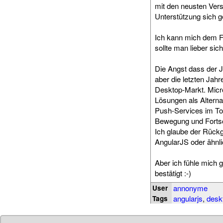
mit den neusten Versi
Unterstützung sich g
Ich kann mich dem Faz
sollte man lieber si
Die Angst dass der J
aber die letzten Jah
Desktop-Markt. Micr
Lösungen als Alterna
Push-Services im Tom
Bewegung und Fortsc
Ich glaube der Rück
AngularJS oder ähnl
Aber ich fühle mich
bestätigt :-)
annonyme
User
angularjs
,
desk
Tags