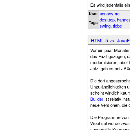
Es wird jedenfalls e
annonyme
User
desktop
,
hannes
Tags
swing
,
tiobe
HTML 5 vs. JavaF
Vor ein paar Monaten
das Fazit gezogen, 
modernisieren, aber 
Jetzt gab es bei JAX
Die dort angesproch
Unzulänglichkeiten u
scheint wirklich kau
Builder
ist relativ i
neue Versionen, die
Die Programme von O
Wechsel wurde zwar a
ausgereifte Komponen