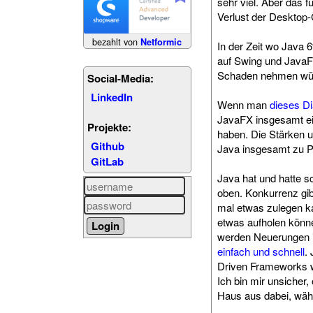
sehr viel. Aber das 
Verlust der Desktop
bezahlt von
Netformic
In der Zeit wo Java 
auf Swing und JavaFX
Schaden nehmen wü
Social-Media:
LinkedIn
Wenn man
dieses D
JavaFX insgesamt ei
Projekte:
haben. Die Stärken 
Github
Java insgesamt zu P
GitLab
Java hat und hatte s
oben. Konkurrenz gi
mal etwas zulegen ka
etwas aufholen könne
werden Neuerungen i
einfach und schnell
.
Driven Frameworks 
Ich bin mir unsiche
Haus aus dabei, wäh