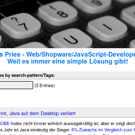
 Pries - Web/Shopware/JavaScript-Develop
Weil es immer eine simple Lösung gibt!
es by search-pattern/Tags:
(3 Entries)
nt, Java auf dem Desktop verliert
IOBE
-Index nicht immer wirklich aussagekräftig ist, aber er zeigt do
 Jahr ist Java eindeutig der Sieger.
6% Zuwachs im Vergleich zum V