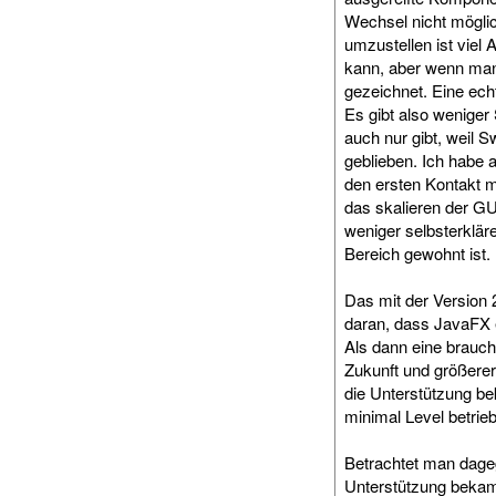
Wechsel nicht mögli
umzustellen ist vie
kann, aber wenn man 
gezeichnet. Eine echt
Es gibt also weniger
auch nur gibt, weil 
geblieben. Ich habe
den ersten Kontakt m
das skalieren der GUI
weniger selbsterklär
Bereich gewohnt ist.
Das mit der Version 
daran, dass JavaFX e
Als dann eine brauc
Zukunft und größere
die Unterstützung b
minimal Level betrie
Betrachtet man dageg
Unterstützung bekam 