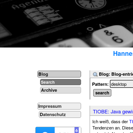
Hannes
Blog: Blog-entri
Blog
Search
Pattern:
Archive
Impressum
TIOBE: Java gewin
Datenschutz
Ich weiß, dass der
T
Tendenzen an. Dieses