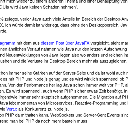
führt mich wieder zu einem anderen Thema und einer Behauptung von
-GUIs wird Java keinen Schaden nehmen".
6% zulegte, verlor Java auch viele Anteile im Bereich der Desktop-
. Ich würde damit ist widerlegt, dass ohne den Desktopbereich, Ja
rde.
iagramm
mit dem aus
diesem Post über JavaFX
vergleicht, sieht m
nen ähnlichen Verlauf nahmen wie Java nur den letzten Aufschwung
und Neuentwicklungen von Java liegen also wo anders und reichen 
ushen und die Verluste im Desktop-Bereich mehr als auszugleichen.
chon immer seine Stärken auf der Server-Seite und da ist wohl auch 
bt es mit PHP und Node.js genug und es wird wirklich spannend, ob
nn. Von der Performance her lag Java schon immer weit vor PHP, ab
n. Es wird spannend.. auch wenn PHP sicher etwas Zeit benötigt. I
rgendwie immer sehr skeptisch aufgenommen. Die Migration auf PH
 Java lebt momentan von Microservices, Reactive-Programming und b
wie
Vert.x
als Konkurrenz zu Node.js.
r, ob PHP da mithalten kann. WebSockets und Server-Sent Events sin
rend man bei PHP da noch mehr basteln muss.