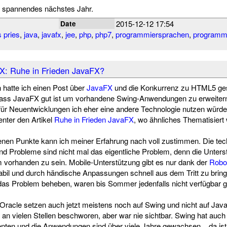
in spannendes nächstes Jahr.
2015-12-12 17:54
Date
 pries
,
java
,
javafx
,
jee
,
php
,
php7
,
programmiersprachen
,
programm
X: Ruhe in Frieden JavaFX?
 hatte ich einen Post über
JavaFX
und die Konkurrenz zu HTML5 ges
dass JavaFX gut ist um vorhandene Swing-Anwendungen zu erweitern
für Neuentwicklungen ich eher eine andere Technologie nutzen würde
enter den Artikel
Ruhe in Frieden JavaFX
, wo ähnliches Thematisiert 
enen Punkte kann ich meiner Erfahrung nach voll zustimmen. Die te
nd Probleme sind nicht mal das eigentliche Problem, denn die Unter
m vorhanden zu sein. Mobile-Unterstützung gibt es nur dank der
Rob
nstabil und durch händische Anpassungen schnell aus dem Tritt zu bri
 das Problem beheben, waren bis Sommer jedenfalls nicht verfügbar 
racle setzen auch jetzt meistens noch auf Swing und nicht auf Jav
n vielen Stellen beschworen, aber war nie sichtbar. Swing hat auch
ten und die Anwendungen sind über viele Jahre gewachsen... da ist 