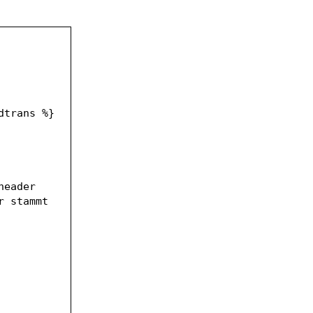
dtrans %}
eader 
 stammt 