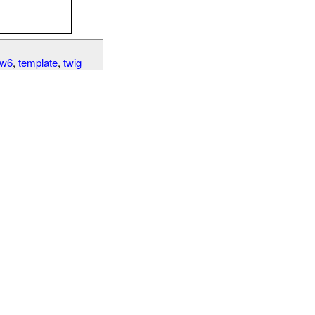
w6
,
template
,
twig