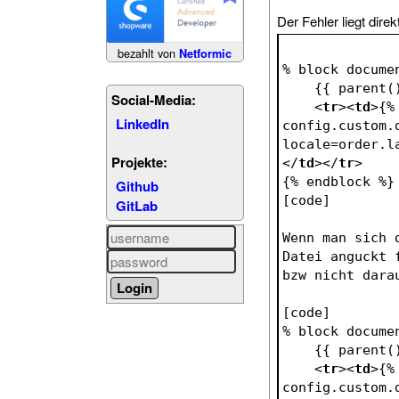
Der Fehler liegt direk
bezahlt von
Netformic
% block docume
    {{ parent
Social-Media:
<
tr
>
<
td
>
{%
LinkedIn
config.custom.
locale=order.l
Projekte:
</
td
>
</
tr
>
{% endblock %}
Github
[code]
GitLab
Wenn man sich 
Datei anguckt 
bzw nicht dara
[code]
% block docume
    {{ parent
<
tr
>
<
td
>
{%
config.custom.