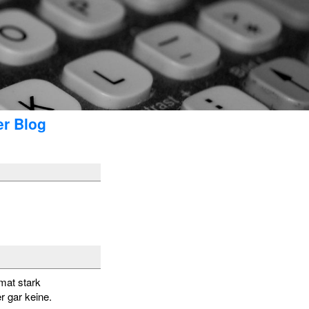
er Blog
mat stark
r gar keine.