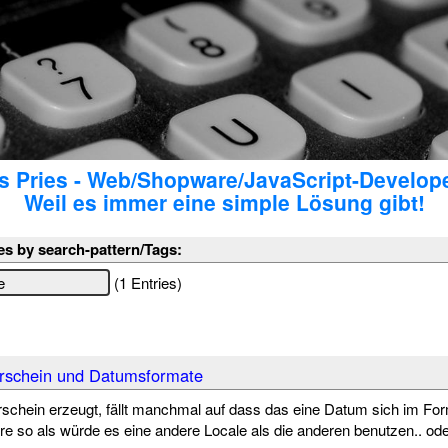
 Pries - Web/Shopware/JavaScript-Develop
Weil es immer eine simple Lösung gibt!
es by search-pattern/Tags:
(1 Entries)
erschein und Datumsformate
schein erzeugt, fällt manchmal auf dass das eine Datum sich im For
re so als würde es eine andere Locale als die anderen benutzen.. ode