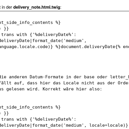
t in der
delivery_note.html.twig
:
nt_side_info_contents %}
() }}
 trans with {'%deliveryDate%': 
deliveryDate|format_date('medium', 
anguage.locale.code)} %}document.deliveryDate{% en
die anderen Datum-Formate in der base oder letter_h
fällt auf, dass hier das Locale nicht aus der Order
us gelesen wird. Korrekt wäre hier also:
nt_side_info_contents %}
() }}
 trans with {'%deliveryDate%': 
deliveryDate|format_date('medium', locale=locale)} 