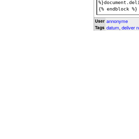
%}document.del
{% endblock %}
annonyme
User
datum
,
deliver 
Tags