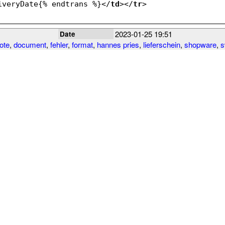
iveryDate{% endtrans %}
</
td
>
</
tr
>
2023-01-25 19:51
Date
note
,
document
,
fehler
,
format
,
hannes pries
,
lieferschein
,
shopware
,
s