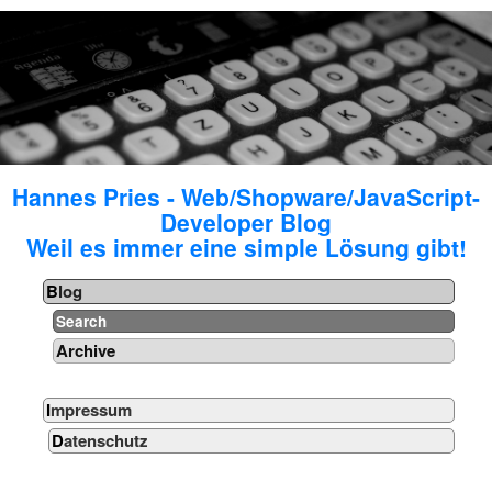
Hannes Pries - Web/Shopware/JavaScript-
Developer Blog
Weil es immer eine simple Lösung gibt!
Blog
Search
Archive
Impressum
Datenschutz