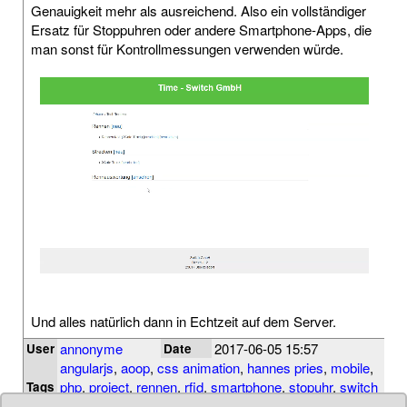
Genauigkeit mehr als ausreichend. Also ein vollständiger
Ersatz für Stoppuhren oder andere Smartphone-Apps, die
man sonst für Kontrollmessungen verwenden würde.
Und alles natürlich dann in Echtzeit auf dem Server.
annonyme
2017-06-05 15:57
User
Date
angularjs
,
aoop
,
css animation
,
hannes pries
,
mobile
,
php
,
project
,
rennen
,
rfid
,
smartphone
,
stopuhr
,
switch
Tags
gmbh
,
tablet
,
timesystem
,
zeitmessung