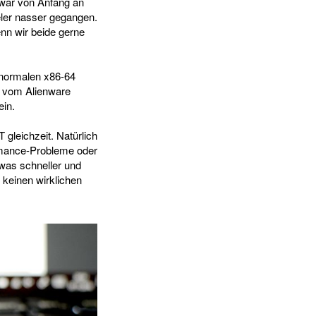
 war von Anfang an
eler nasser gegangen.
nn wir beide gerne
s normalen x86-64
s vom Alienware
ein.
leichzeit. Natürlich
ormance-Probleme oder
twas schneller und
keinen wirklichen