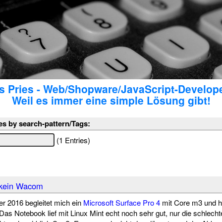
 Pries - Web/Shopware/JavaScript-Develop
Weil es immer eine simple Lösung gibt!
es by search-pattern/Tags:
(1 Entries)
 kein Wacom
r 2016 begleitet mich ein
Microsoft Surface Pro 4
mit Core m3 und h
 Das Notebook lief mit Linux Mint echt noch sehr gut, nur die schlech