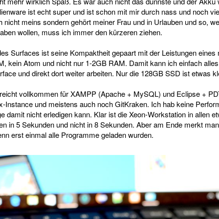
cht mehr wirklich Spaß. Es war auch nicht das dünnste und der Akku
Alienware ist echt super und ist schon mit mir durch nass und noch vi
h nicht meins sondern gehört meiner Frau und in Urlauben und so, we
haben wollen, muss ich immer den kürzeren ziehen.
 des Surfaces ist seine Kompaktheit gepaart mit der Leistungen eine
, kein Atom und nicht nur 1-2GB RAM. Damit kann ich einfach alle
face und direkt dort weiter arbeiten. Nur die 128GB SSD ist etwas kl
eicht vollkommen für XAMPP (Apache + MySQL) und Eclipse + PDT g
fox-Instance und meistens auch noch GitKraken. Ich hab keine Perf
 damit nicht erledigen kann. Klar ist die Xeon-Workstation in allen e
en in 5 Sekunden und nicht in 8 Sekunden. Aber am Ende merkt man 
nn erst einmal alle Programme geladen wurden.