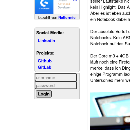
seiner Lautstärke ni
kein Highlight. Das 
Aber es ist eben auc
bezahlt von
Netformic
ein Notebook dabei 
Der absolute Vorteil
Social-Media:
Notebooks. Kein ARM
LinkedIn
Notebook auf das Sur
Projekte:
Der Core m3 + 4GB r
Github
läuft noch eine Fire
GitLab
merke, dass ich Dinge
einige Programm lad
Unterschied mehr we