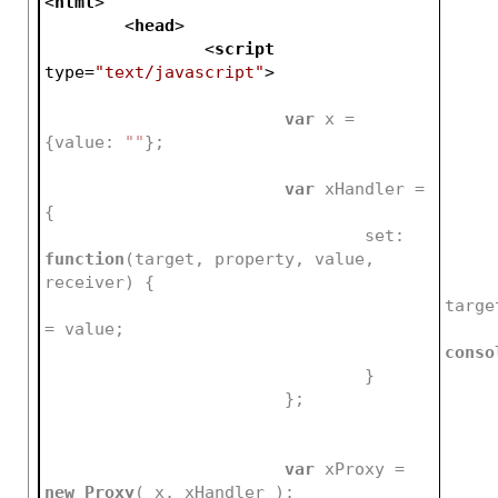
<
html
>
<
head
>
<
script
type
=
"text/javascript"
>
var
 x = 
{value: 
""
};
var
 xHandler = 
{
				set: 
function
(
target, property, value, 
receiver
) 
{
					target[property] 
= value;
conso
				}
			};		
var
 xProxy = 
new
Proxy
( x, xHandler );