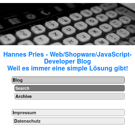
Hannes Pries - Web/Shopware/JavaScript-
Developer Blog
Weil es immer eine simple Lösung gibt!
Blog
Search
Archive
Impressum
Datenschutz