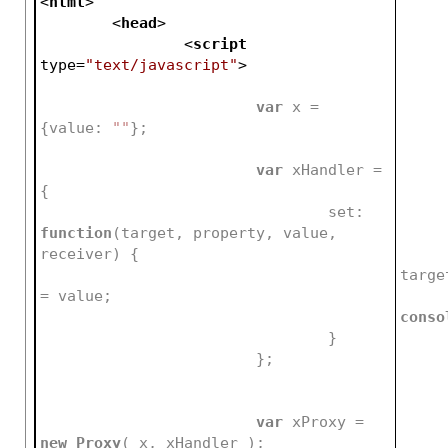
<
html
>
<
head
>
<
script
type
=
"text/javascript"
>
var
 x = 
{value: 
""
};
var
 xHandler = 
{
				set: 
function
(
target, property, value, 
receiver
) 
{
					target[property] 
= value;
conso
				}
			};		
var
 xProxy = 
new
Proxy
( x, xHandler );