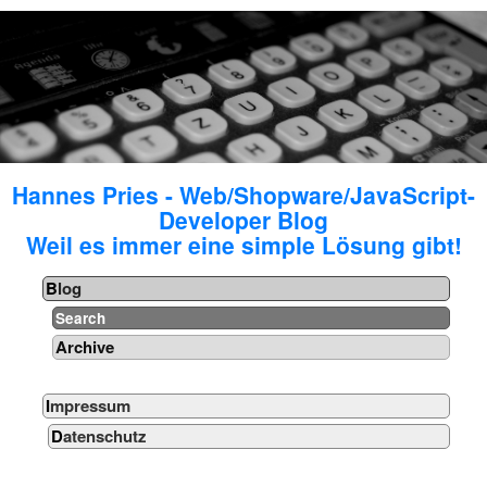
Hannes Pries - Web/Shopware/JavaScript-
Developer Blog
Weil es immer eine simple Lösung gibt!
Blog
Search
Archive
Impressum
Datenschutz