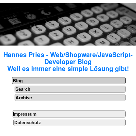
Hannes Pries - Web/Shopware/JavaScript-
Developer Blog
Weil es immer eine simple Lösung gibt!
Blog
Search
Archive
Impressum
Datenschutz