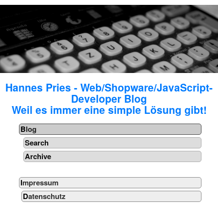
Hannes Pries - Web/Shopware/JavaScript-
Developer Blog
Weil es immer eine simple Lösung gibt!
Blog
Search
Archive
Impressum
Datenschutz