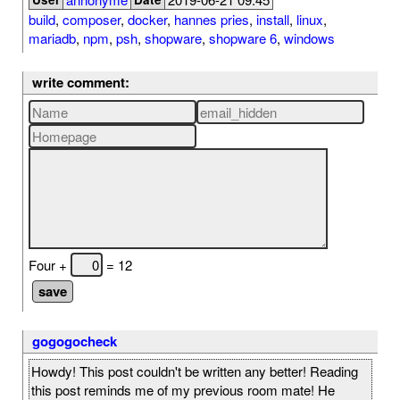
build
,
composer
,
docker
,
hannes pries
,
install
,
linux
,
mariadb
,
npm
,
psh
,
shopware
,
shopware 6
,
windows
write comment:
Four +
= 12
gogogocheck
Howdy! This post couldn't be written any better! Reading
this post reminds me of my previous room mate! He