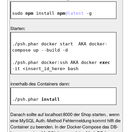
sudo 
npm
 install 
npm
@latest
 -g
Starten:
./psh.phar docker start  AKA docker-
compose up --build 
-d
./psh.phar docker:ssh AKA docker 
exec
-it <insert_id_here> bash
innerhalb des Containers dann:
./psh.phar 
install
Danach sollte auf localhost:8000 der Shop starten.. wenn
eine MySQL Auth.-Method Fehlermeldung kommt hilft die
Container zu beenden. In der Docker-Compose das DB-