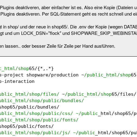
Plugins deaktiveren, aber einfacher ist es. Also eine Kopie (Dateien
 Plugins deaktiveren. Per SQL-Statement geht es recht schnell und ei
egt in shop/ und der neue in shop65/. Die .env der Kopie (wegen DA
elegt und um LOCK_DSN="flock" und SHOPWARE_SKIP_WEBINSTA
en lassen.. oder besser Zeile für Zeile per Hand ausführen.
c_html/shop
65/{*,.*}
e-project shopware/production ~
/public_html/shop
o-interaction
ublic_html/shop
/files/
 ~
/public_html/shop
65/files/
ublic_html/shop
/public/bundles
/ 
shop65/public/bundles/
ublic_html/shop
/public/css
/ ~/public
_html/shop65/p
ublic_html/shop
/public/fonts
/ 
shop65/public/fonts/
ublic_html/shop
/public/js
/ ~/public
_html/shop65/pu