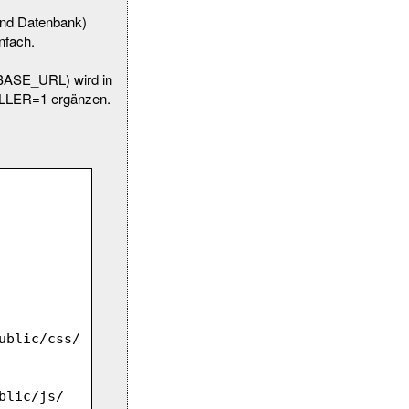
 und Datenbank)
nfach.
TABASE_URL) wird in
LLER=1 ergänzen.
65 
ublic/css/
blic/js/