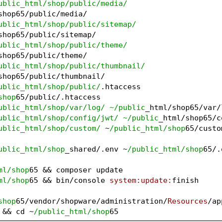
ublic_html/shop
/public/media
/ 
shop65/public/media/
ublic_html/shop
/public/sitemap
/ 
shop65/public/sitemap/
ublic_html/shop
/public/theme
/ 
shop65/public/theme/
ublic_html/shop
/public/thumbnail
/ 
shop65/public/thumbnail/
ublic_html/shop
/public/
.htaccess 
shop
65/public/.htaccess
ublic_html/shop
/var/log
/ ~/public
_html/shop65/var/
ublic_html/shop
/config/jwt
/ ~/public
_html/shop65/c
ublic_html/shop
/custom/
 ~
/public_html/shop
65/custo
ublic_html/shop
_shared/.env ~
/public_html/shop
65/.
ml/shop
65 && composer update
ml/shop
65 && bin/console 
system:
update:
finish
shop
65/vendor/shopware/administration/
Resources
/ap
 && cd ~
/public_html/shop
65