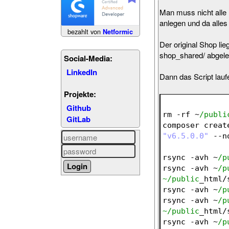
Man muss nicht alle 
anlegen und da alles
bezahlt von
Netformic
Der original Shop li
shop_shared/ abg
Social-Media:
LinkedIn
Dann das Script lauf
Projekte:
Github
rm -rf ~
/publi
GitLab
composer creat
"v6.5.0.0"
 --n
rsync -avh ~
/p
rsync -avh ~
/p
~/public
_html/
rsync -avh ~
/p
rsync -avh ~
/p
~/public
_html/
rsync -avh ~
/p