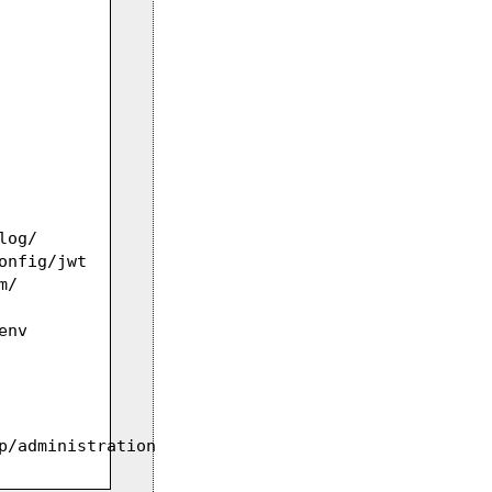
log/
onfig/jwt
m/
env
p/administration 