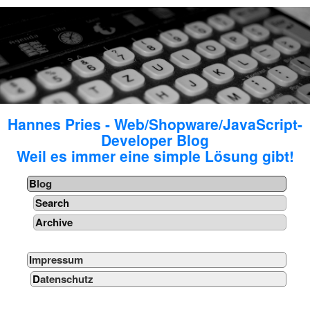
Hannes Pries - Web/Shopware/JavaScript-
Developer Blog
Weil es immer eine simple Lösung gibt!
Blog
Search
Archive
Impressum
Datenschutz