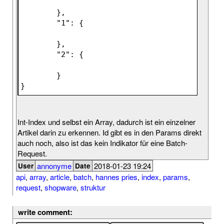
	}
,
	"
1
": 
{
	}
,
	"
2
": 
{
	}
}
Int-Index und selbst ein Array, dadurch ist ein einzelner
Artikel darin zu erkennen. Id gibt es in den Params direkt
auch noch, also ist das kein Indikator für eine Batch-
Request.
annonyme
2018-01-23 19:24
User
Date
api
,
array
,
article
,
batch
,
hannes pries
,
index
,
params
,
request
,
shopware
,
struktur
write comment: