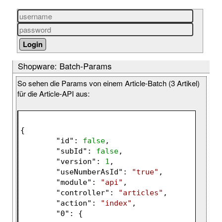
Shopware: Batch-Params
So sehen die Params von einem Article-Batch (3 Artikel)
für die Article-API aus:
{
	"
id
": 
false
,
	"
subId
": 
false
,
	"
version
": 
1
,
	"
useNumberAsId
": 
"true"
,
	"
module
": 
"api"
,
	"
controller
": 
"articles"
,
	"
action
": 
"index"
,
	"
0
": 
{