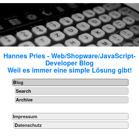
Hannes Pries - Web/Shopware/JavaScript-
Developer Blog
Weil es immer eine simple Lösung gibt!
Blog
Search
Archive
Impressum
Datenschutz