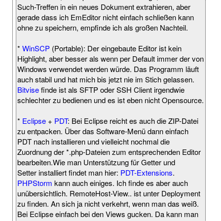
Such-Treffen in ein neues Dokument extrahieren, aber
gerade dass ich EmEditor nicht einfach schließen kann
ohne zu speichern, empfinde ich als großen Nachteil.
*
WinSCP
(Portable): Der eingebaute Editor ist kein
Highlight, aber besser als wenn per Default immer der von
Windows verwendet werden würde. Das Programm läuft
auch stabil und hat mich bis jetzt nie im Stich gelassen.
Bitvise
finde ist als SFTP oder SSH Client irgendwie
schlechter zu bedienen und es ist eben nicht Opensource.
*
Eclipse
+
PDT
: Bei Eclipse reicht es auch die ZIP-Datei
zu entpacken. Über das Software-Menü dann einfach
PDT nach installieren und vielleicht nochmal die
Zuordnung der *.php-Dateien zum entsprechenden Editor
bearbeiten.Wie man Unterstützung für Getter und
Setter installiert findet man hier:
PDT-Extensions
.
PHPStorm
kann auch einiges. Ich finde es aber auch
unübersichtlich. RemoteHost-View.. ist unter Deployment
zu finden. An sich ja nicht verkehrt, wenn man das weiß.
Bei Eclipse einfach bei den Views gucken. Da kann man