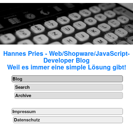
Hannes Pries - Web/Shopware/JavaScript-
Developer Blog
Weil es immer eine simple Lösung gibt!
Blog
Search
Archive
Impressum
Datenschutz