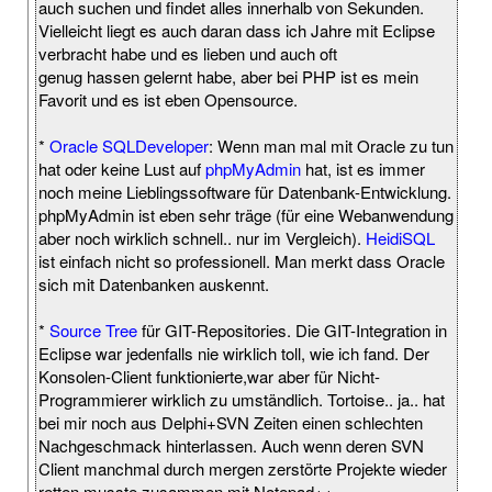
auch suchen und findet alles innerhalb von Sekunden.
Vielleicht liegt es auch daran dass ich Jahre mit Eclipse
verbracht habe und es lieben und auch oft
genug hassen gelernt habe, aber bei PHP ist es mein
Favorit und es ist eben Opensource.
*
Oracle SQLDeveloper
: Wenn man mal mit Oracle zu tun
hat oder keine Lust auf
phpMyAdmin
hat, ist es immer
noch meine Lieblingssoftware für Datenbank-Entwicklung.
phpMyAdmin ist eben sehr träge (für eine Webanwendung
aber noch wirklich schnell.. nur im Vergleich).
HeidiSQL
ist einfach nicht so professionell. Man merkt dass Oracle
sich mit Datenbanken auskennt.
*
Source Tree
für GIT-Repositories. Die GIT-Integration in
Eclipse war jedenfalls nie wirklich toll, wie ich fand. Der
Konsolen-Client funktionierte,war aber für Nicht-
Programmierer wirklich zu umständlich. Tortoise.. ja.. hat
bei mir noch aus Delphi+SVN Zeiten einen schlechten
Nachgeschmack hinterlassen. Auch wenn deren SVN
Client manchmal durch mergen zerstörte Projekte wieder
retten musste zusammen mit Notepad++.