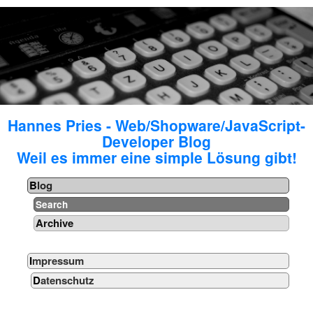
Hannes Pries - Web/Shopware/JavaScript-
Developer Blog
Weil es immer eine simple Lösung gibt!
Blog
Search
Archive
Impressum
Datenschutz