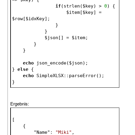
if
(strlen(
$key
) > 
0
) {
$item
[
$key
] = 
$row
[
$idxKey
];
                }
            }
$json
[] = 
$item
;
        }
    }
echo
 json_encode(
$json
);
} 
else
 {
echo
 SimpleXLSX::parseError();
}
Ergebnis:
[
    {
        "
Name
": 
"Miki"
,