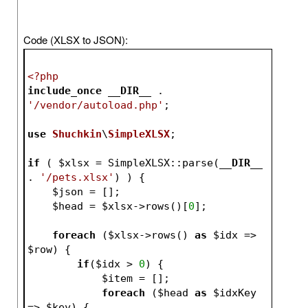
Code (XLSX to JSON):
<?php
include_once
__DIR__
 . 
'/vendor/autoload.php'
;
use
Shuchkin
\
SimpleXLSX
;
if
 ( 
$xlsx
 = SimpleXLSX::parse(
__DIR__
. 
'/pets.xlsx'
) ) {
$json
 = [];
$head
 = 
$xlsx
->rows()[
0
];
foreach
 (
$xlsx
->rows() 
as
$idx
 => 
$row
) {
if
(
$idx
 > 
0
) {
$item
 = [];
foreach
 (
$head
as
$idxKey
=> 
$key
) {