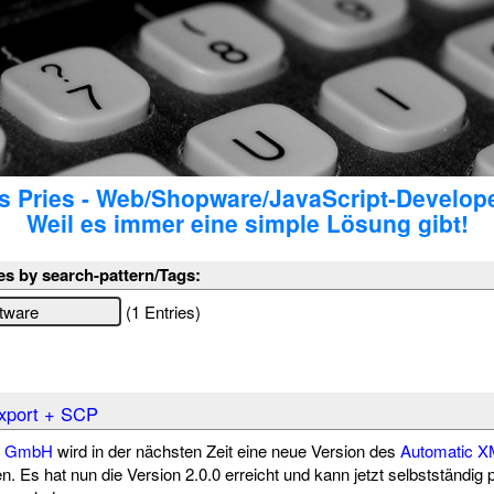
 Pries - Web/Shopware/JavaScript-Develop
Weil es immer eine simple Lösung gibt!
es by search-pattern/Tags:
(1 Entries)
xport + SCP
re GmbH
wird in der nächsten Zeit eine neue Version des
Automatic X
en. Es hat nun die Version 2.0.0 erreicht und kann jetzt selbstständig 