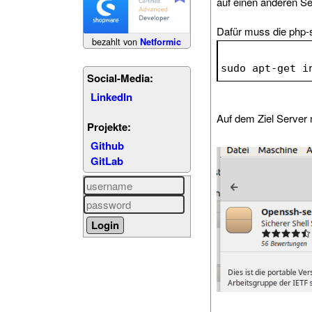
auf einen anderen Se
Dafür muss die php-s
bezahlt von
Netformic
sudo apt-get i
Social-Media:
LinkedIn
Auf dem Ziel Server 
Projekte:
Github
GitLab