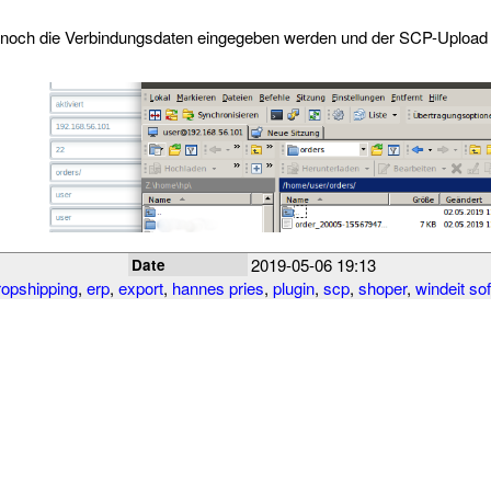
och die Verbindungsdaten eingegeben werden und der SCP-Upload a
2019-05-06 19:13
Date
ropshipping
,
erp
,
export
,
hannes pries
,
plugin
,
scp
,
shoper
,
windeit so