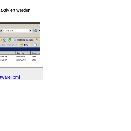
ktiviert werden.
ftware
,
xml