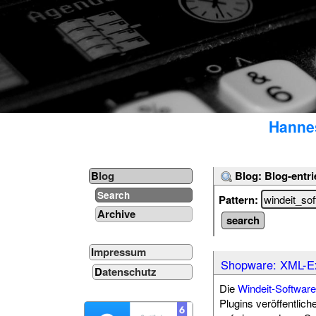
Hannes
Blog: Blog-entri
Blog
Search
Pattern:
Archive
Impressum
Shopware: XML-E
Datenschutz
Die
Windeit-Softwa
Plugins veröffentlich