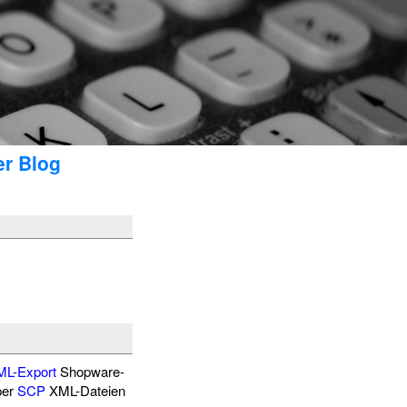
er Blog
ML-Export
Shopware-
per
SCP
XML-Dateien