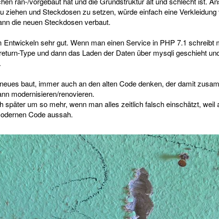
en ran-/vorgebaut hat und die Grundstruktur alt und schlecht ist. Ans
 ziehen und Steckdosen zu setzen, würde einfach eine Verkleidung 
ann die neuen Steckdosen verbaut.
Entwickeln sehr gut. Wenn man einen Service in PHP 7.1 schreibt mi
eturn-Type und dann das Laden der Daten über mysqli geschieht und
.
eues baut, immer auch an den alten Code denken, der damit zusa
ann modernisieren/renovieren.
 später um so mehr, wenn man alles zeitlich falsch einschätzt, weil a
odernen Code aussah.