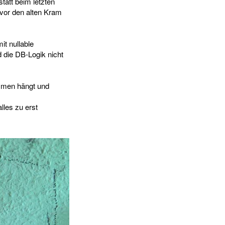
tatt beim letzten
vor den alten Kram
t nullable
 die DB-Logik nicht
mmen hängt und
lles zu erst