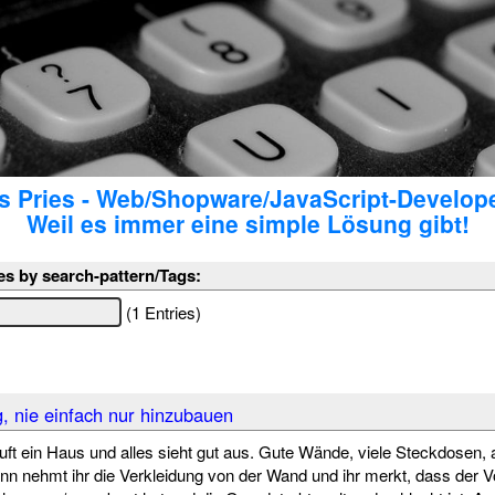
 Pries - Web/Shopware/JavaScript-Develop
Weil es immer eine simple Lösung gibt!
es by search-pattern/Tags:
(1 Entries)
, nie einfach nur hinzubauen
auft ein Haus und alles sieht gut aus. Gute Wände, viele Steckdosen, 
n nehmt ihr die Verkleidung von der Wand und ihr merkt, dass der Vo