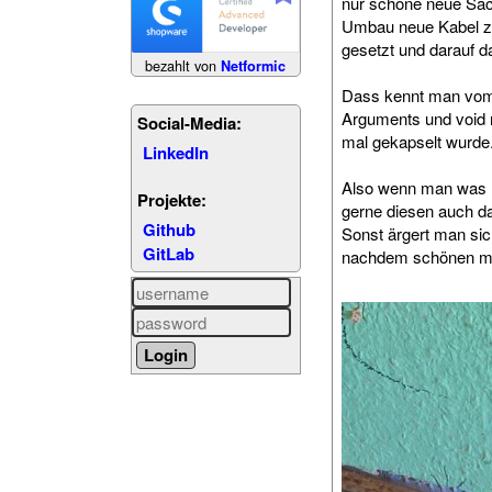
nur schöne neue Sach
Umbau neue Kabel zu
gesetzt und darauf d
bezahlt von
Netformic
Dass kennt man vom 
Arguments und void r
Social-Media:
mal gekapselt wurde
LinkedIn
Also wenn man was n
Projekte:
gerne diesen auch d
Github
Sonst ärgert man sich
GitLab
nachdem schönen m