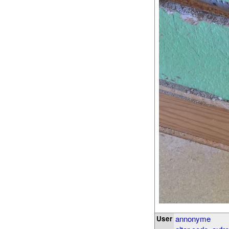
annonyme
User