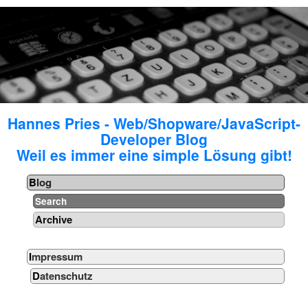
Hannes Pries - Web/Shopware/JavaScript-
Developer Blog
Weil es immer eine simple Lösung gibt!
Blog
Search
Archive
Impressum
Datenschutz