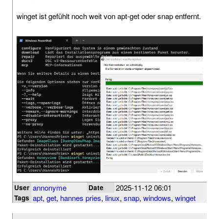
winget ist gefühlt noch weit von apt-get oder snap entfernt.
annonyme
2025-11-12 06:01
User
Date
apt
,
get
,
hannes pries
,
linux
,
snap
,
windows
,
winget
Tags