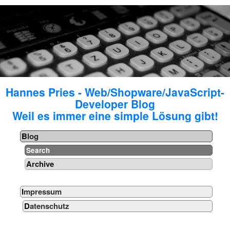
Hannes Pries - Web/Shopware/JavaScript-
Developer Blog
Weil es immer eine simple Lösung gibt!
Blog
Search
Archive
Impressum
Datenschutz