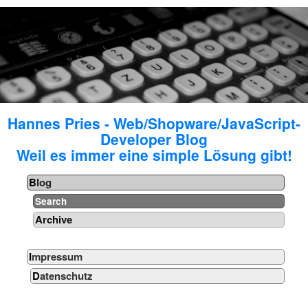
Hannes Pries - Web/Shopware/JavaScript-
Developer Blog
Weil es immer eine simple Lösung gibt!
Blog
Search
Archive
Impressum
Datenschutz