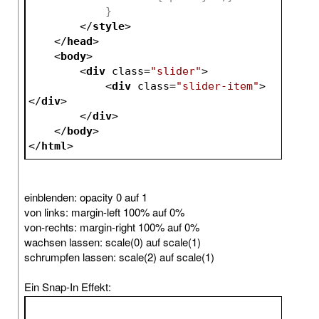
            }
</
style
>
</
head
>
<
body
>
<
div
class
=
"slider"
>
<
div
class
=
"slider-item"
>
</
div
>
</
div
>
</
body
>
</
html
>
einblenden: opacity 0 auf 1
von links: margin-left 100% auf 0%
von-rechts: margin-right 100% auf 0%
wachsen lassen: scale(0) auf scale(1)
schrumpfen lassen: scale(2) auf scale(1)
Ein Snap-In Effekt: