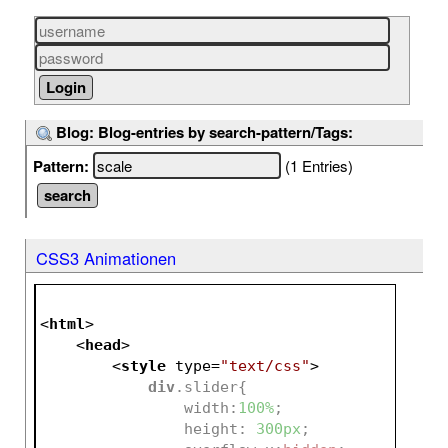
Blog: Blog-entries by search-pattern/Tags:
Pattern:
(1 Entries)
CSS3 Animationen
<
html
>
<
head
>
<
style
type
=
"text/css"
>
div
.slider
{
width
:
100%
;
height
:
300px
;