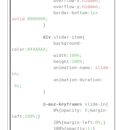
overflow-x
:
hidden
;
overflow-y
:
hidden
;
border-bottom
:
1px
solid 
#000000
;
            }
div
.slider-item
{
background-
color
:
#44AAAA
;
width
:
100%
;
height
:
100%
;
animation-name
:
 slide-
in
;
animation-duration
:
4s
;
            }
@
-moz-keyframes
 slide-in
{
                0%
{
opacity
:
0
;
margin-
left
:
100%
;}
                20%
{
margin-left
:
0%
;}
                100%
{
opactiy
:
1
;}