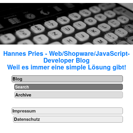
Hannes Pries - Web/Shopware/JavaScript-
Developer Blog
Weil es immer eine simple Lösung gibt!
Blog
Search
Archive
Impressum
Datenschutz