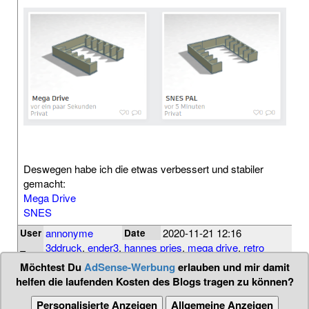
Deswegen habe ich die etwas verbessert und stabiler
gemacht:
Mega Drive
SNES
annonyme
2020-11-21 12:16
User
Date
3ddruck
,
ender3
,
hannes pries
,
mega drive
,
retro
Tags
gaming
,
snes
Möchtest Du
AdSense-Werbung
erlauben und mir damit
helfen die laufenden Kosten des Blogs tragen zu können?
Personalisierte Anzeigen
Allgemeine Anzeigen