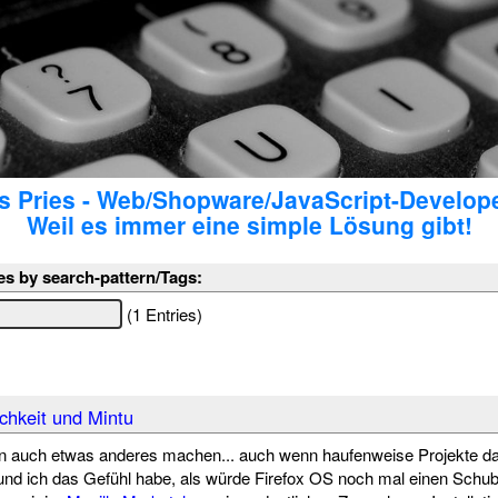
 Pries - Web/Shopware/JavaScript-Develop
Weil es immer eine simple Lösung gibt!
es by search-pattern/Tags:
(1 Entries)
chkeit und Mintu
uch etwas anderes machen... auch wenn haufenweise Projekte dar
nd ich das Gefühl habe, als würde Firefox OS noch mal einen Schub