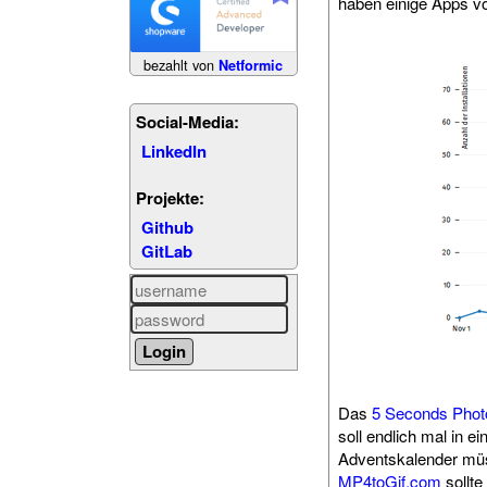
haben einige Apps v
bezahlt von
Netformic
Social-Media:
LinkedIn
Projekte:
Github
GitLab
Das
5 Seconds Phot
soll endlich mal in 
Adventskalender müs
MP4toGif.com
sollte