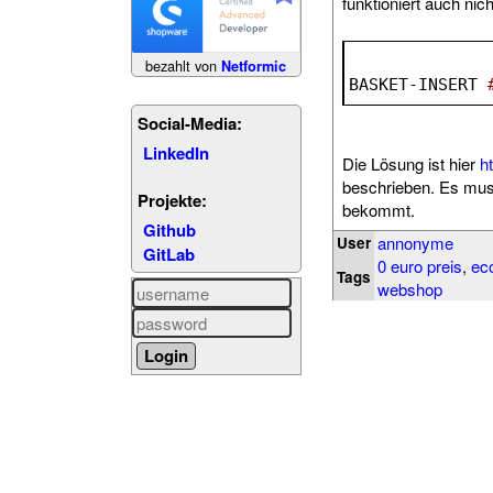
funktioniert auch ni
bezahlt von
Netformic
BASKET-INSERT 
Social-Media:
LinkedIn
Die Lösung ist hier
h
beschrieben. Es mus
Projekte:
bekommt.
Github
annonyme
User
GitLab
0 euro preis
,
ec
Tags
webshop