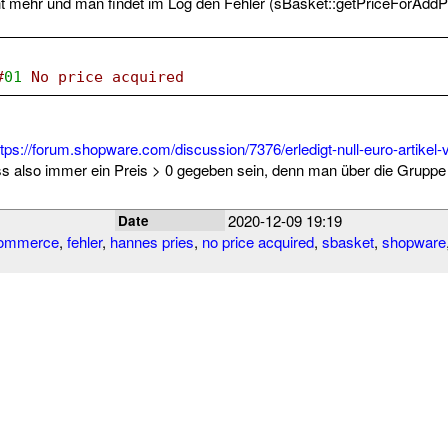
cht mehr und man findet im Log den Fehler (sBasket::getPriceForAddP
#
01
 No price acquired
ttps://forum.shopware.com/discussion/7376/erledigt-null-euro-artikel
s also immer ein Preis > 0 gegeben sein, denn man über die Gruppe 
2020-12-09 19:19
Date
ommerce
,
fehler
,
hannes pries
,
no price acquired
,
sbasket
,
shopware