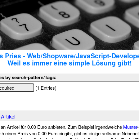
 Pries - Web/Shopware/JavaScript-Develop
Weil es immer eine simple Lösung gibt!
es by search-pattern/Tags:
(1 Entries)
Artikel
 Artikel für 0.00 Euro anbieten. Zum Beispiel irgendwelche
Muster
-
 einen Preis von 0.00 Euro eingibt, gibt es einige seltsame Nebene