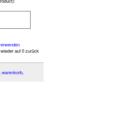
roduct):
-verwenden
wieder auf 0 zurück
,
warenkorb
,