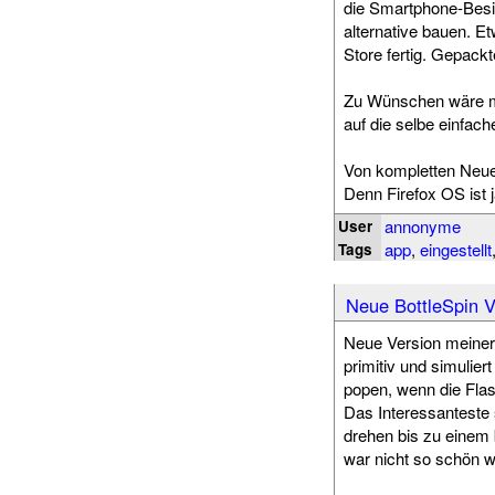
die Smartphone-Besi
alternative bauen. E
Store fertig. Gepackt
Zu Wünschen wäre m
auf die selbe einfa
Von kompletten Neue
Denn Firefox OS ist j
annonyme
User
app
,
eingestellt
Tags
Neue BottleSpin V
Neue Version meiner "
primitiv und simulie
popen, wenn die Flas
Das Interessanteste
drehen bis zu einem 
war nicht so schön 