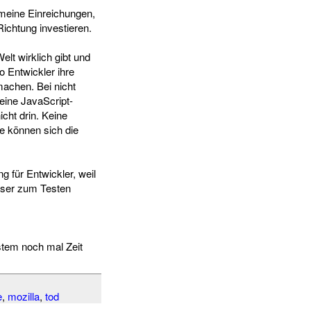
 meine Einreichungen,
ichtung investieren.
lt wirklich gibt und
 Entwickler ihre
achen. Bei nicht
eine JavaScript-
cht drin. Keine
re können sich die
g für Entwickler, weil
wser zum Testen
stem noch mal Zeit
e
,
mozilla
,
tod