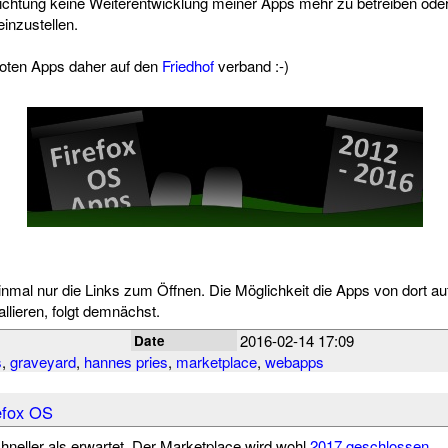
ichtung keine Weiterentwicklung meiner Apps mehr zu betreiben ode
inzustellen.
toten Apps daher auf den
Friedhof
verband :-)
einmal nur die Links zum Öffnen. Die Möglichkeit die Apps von dort au
llieren, folgt demnächst.
2016-02-14 17:09
Date
s
,
graveyard
,
hannes pries
,
marketplace
,
webapps
efox OS
hneller als erwartet. Der Marketplace wird wohl
2017 geschlossen
.