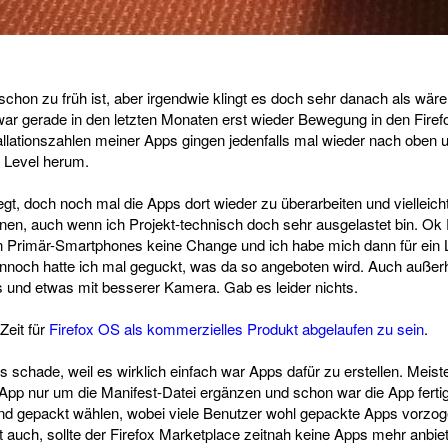
chon zu früh ist, aber irgendwie klingt es doch sehr danach als wär
 war gerade in den letzten Monaten erst wieder Bewegung in den Fire
lationszahlen meiner Apps gingen jedenfalls mal wieder nach oben 
 Level herum.
legt, doch noch mal die Apps dort wieder zu überarbeiten und vielleic
nen, auch wenn ich Projekt-technisch doch sehr ausgelastet bin. Ok 
n Primär-Smartphones keine Change und ich habe mich dann für ein
nnoch hatte ich mal geguckt, was da so angeboten wird. Auch außer
 und etwas mit besserer Kamera. Gab es leider nichts.
Zeit für
Firefox OS als kommerzielles Produkt abgelaufen zu sein
.
us schade, weil es wirklich einfach war Apps dafür zu erstellen. Mei
p nur um die Manifest-Datei ergänzen und schon war die App ferti
nd gepackt wählen, wobei viele Benutzer wohl gepackte Apps vorzoge
st auch, sollte der Firefox Marketplace zeitnah keine Apps mehr anbie