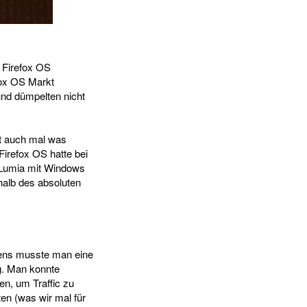
e Firefox OS
fox OS Markt
und dümpelten nicht
ht auch mal was
Firefox OS hatte bei
 Lumia mit Windows
halb des absoluten
stens musste man eine
g. Man konnte
n, um Traffic zu
ten (was wir mal für