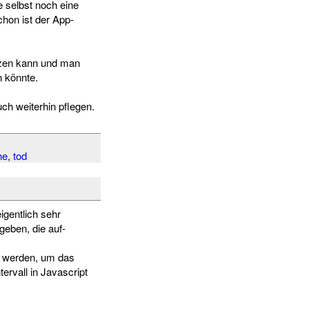
 selbst noch eine
chon ist der App-
tzen kann und man
 könnte.
h weiterhin pflegen.
ne
,
tod
igentlich sehr
geben, die auf-
t werden, um das
rvall in Javascript