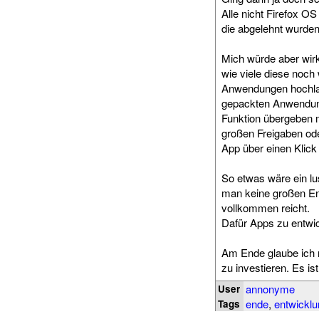
Alle nicht Firefox 
die abgelehnt wurden
Mich würde aber wirk
wie viele diese noch
Anwendungen hochlad
gepackten Anwendunge
Funktion übergeben m
großen Freigaben oder
App über einen Klick 
So etwas wäre ein lus
man keine großen En
vollkommen reicht.
Dafür Apps zu entwi
Am Ende glaube ich 
zu investieren. Es i
annonyme
User
ende
,
entwicklu
Tags