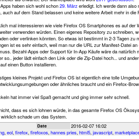
OS Apps haben sich wohl schon
29. März
erledigt. Ich werde dann also
, auch auf dem Stand belassen und keine weitere Arbeit mehr in die R
lich mal interessieren wie viele Firefox OS Smartphones es auf der We
 weiter verwenden würden. Einen eigenes Repository zu schreiben, wo
en oder verlinken könnten. So etwas ist bestimmt in 2-3 Tagen zu m
n ist es sehr einfach, weil man nur die URL zur Manifest-Datei an 
uss. Bezahl-Apps oder Support für In-App Käufe wäre da natürlich ni
 so.. jeder lädt einfach den Link oder die Zip-Datei hoch... und ande
auf einen Button installieren.
tiges kleines Projekt und Firefox OS ist eigentlich eine tolle Umgebun
twicklungsumgebungen oder ähnliches braucht und ein Firefox-Bro
ckeln hat immer viel Spaß gemacht und ging immer sehr schnell.
nicht, dass es sich lohnen würde, in das gesamte Firefox OS Ökosy
st wirklich schade um das System.
2016-02-07 16:02
Date
ng
,
eol
,
firefox
,
firefoxos
,
hannes pries
,
html5
,
javascript
,
marketplac