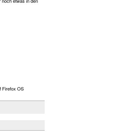
r noch etwas in den
f Firefox OS