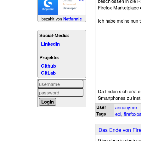
beschlossen in die R
Firefox Marketplace e
bezahlt von
Netformic
Ich habe meine nun 
Social-Media:
LinkedIn
Projekte:
Github
GitLab
Da finden sich erst 
Smartphones zu insta
annonyme
User
eol
,
firefoxo
Tags
Das Ende von Fir
Ging dann ja doch sc