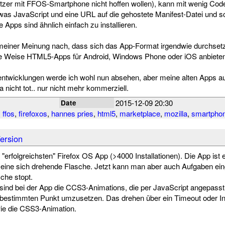
tzer mit FFOS-Smartphone nicht hoffen wollen), kann mit wenig Code
twas JavaScript und eine URL auf die gehostete Manifest-Datei und s
e Apps sind ähnlich einfach zu installieren.
einer Meinung nach, dass sich das App-Format irgendwie durchse
che Weise HTML5-Apps für Android, Windows Phone oder iOS anbieten
ntwicklungen werde ich wohl nun absehen, aber meine alten Apps auc
a nicht tot.. nur nicht mehr kommerziell.
2015-12-09 20:30
Date
,
ffos
,
firefoxos
,
hannes pries
,
html5
,
marketplace
,
mozilla
,
smartpho
ersion
erfolgreichsten" Firefox OS App (>4000 Installationen). Die App ist e
rt eine sich drehende Flasche. Jetzt kann man aber auch Aufgaben ein
che stopt.
 sind bei der App die CCS3-Animations, die per JavaScript angepass
bestimmten Punkt umzusetzen. Das drehen über ein Timeout oder Inte
wie die CSS3-Animation.