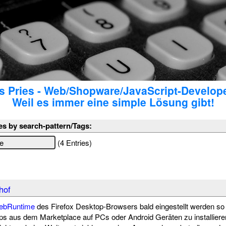
 Pries - Web/Shopware/JavaScript-Develop
Weil es immer eine simple Lösung gibt!
es by search-pattern/Tags:
(4 Entries)
hof
ebRuntime
des Firefox Desktop-Browsers bald eingestellt werden so
ps aus dem Marketplace auf PCs oder Android Geräten zu installiere