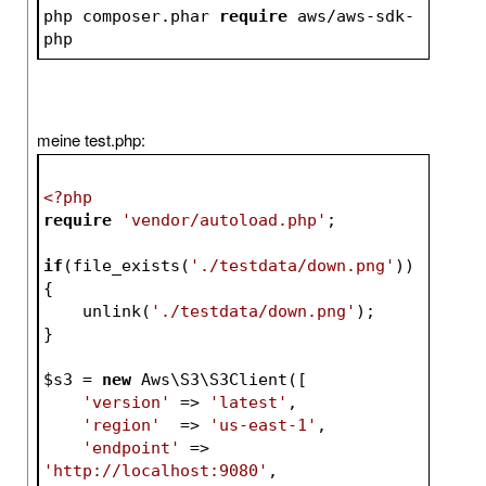
php composer.phar 
require
 aws/aws-sdk-
php
meine test.php:
<?php
require
'vendor/autoload.php'
;
if
(file_exists(
'./testdata/down.png'
))
{
    unlink(
'./testdata/down.png'
);
}
$s3
 = 
new
 Aws\S3\S3Client([
'version'
 => 
'latest'
,
'region'
  => 
'us-east-1'
,
'endpoint'
 => 
'http://localhost:9080'
,