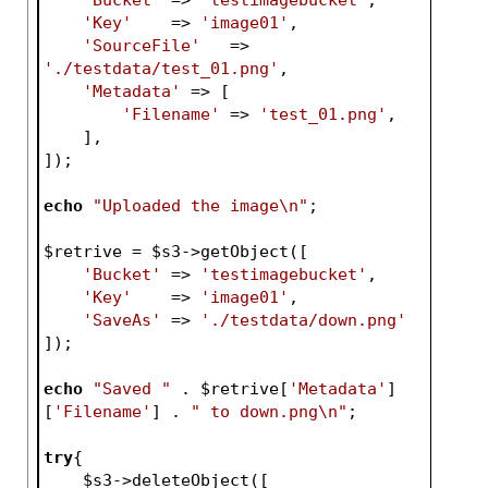
'Key'
    => 
'image01'
,
'SourceFile'
   => 
'./testdata/test_01.png'
,
'Metadata'
 => [
'Filename'
 => 
'test_01.png'
,
    ],
]);
echo
"Uploaded the image\n"
;
$retrive
 = 
$s3
->getObject([
'Bucket'
 => 
'testimagebucket'
,
'Key'
    => 
'image01'
,
'SaveAs'
 => 
'./testdata/down.png'
]);
echo
"Saved "
 . 
$retrive
[
'Metadata'
]
[
'Filename'
] . 
" to down.png\n"
;
try
{
$s3
->deleteObject([