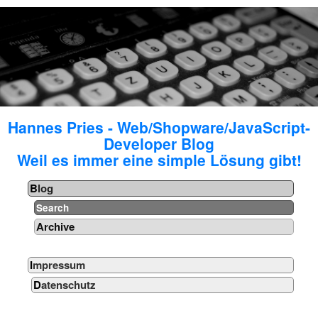
Hannes Pries - Web/Shopware/JavaScript-
Developer Blog
Weil es immer eine simple Lösung gibt!
Blog
Search
Archive
Impressum
Datenschutz