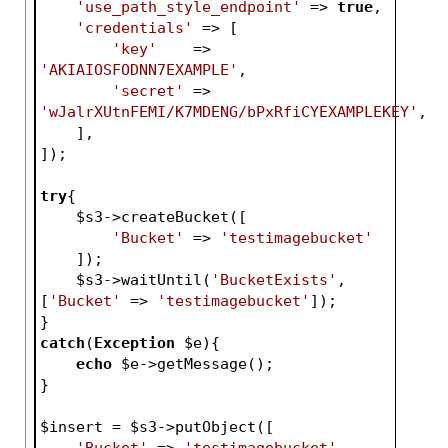
'use_path_style_endpoint'
 => 
true
,
'credentials'
 => [
'key'
    => 
'AKIAIOSFODNN7EXAMPLE'
,
'secret'
 => 
'wJalrXUtnFEMI/K7MDENG/bPxRfiCYEXAMPLEKEY'
,
    ],
]);
try
{
$s3
->createBucket([
'Bucket'
 => 
'testimagebucket'
    ]);
$s3
->waitUntil(
'BucketExists'
, 
[
'Bucket'
 => 
'testimagebucket'
]);
}
catch
(
Exception
$e
){
echo
$e
->getMessage();
}
$insert
 = 
$s3
->putObject([
'Bucket'
 => 
'testimagebucket'
,