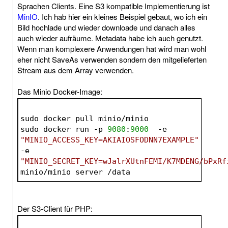
Sprachen Clients. Eine S3 kompatible Implementierung ist
MinIO
. Ich hab hier ein kleines Beispiel gebaut, wo ich ein
Bild hochlade und wieder downloade und danach alles
auch wieder aufräume. Metadata habe ich auch genutzt.
Wenn man komplexere Anwendungen hat wird man wohl
eher nicht SaveAs verwenden sondern den mitgelieferten
Stream aus dem Array verwenden.
Das Minio Docker-Image:
sudo docker pull minio/minio
sudo docker run -p 
9080
:
9000
-e
"MINIO_ACCESS_KEY=AKIAIOSFODNN7EXAMPLE"
-e
"MINIO_SECRET_KEY=wJalrXUtnFEMI/K7MDENG/bPxRf
minio/minio server /data
Der S3-Client für PHP: